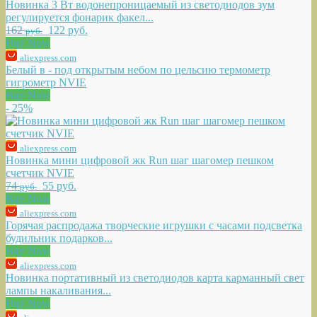
Новинка 3 Вт водонепроницаемый из светодиодов зум
регулируется фонарик факел...
162
122 руб.
руб.
Buy Now
aliexpress.com
Белый в - под открытым небом по цельсию термометр
гигрометр NVIE
Buy Now
- 25%
aliexpress.com
Новинка мини цифровой жк Run шаг шагомер пешком
счетчик NVIE
74
55 руб.
руб.
Buy Now
aliexpress.com
Горячая распродажа творческие игрушки с часами подсветка
будильник подарков...
Buy Now
aliexpress.com
Новинка портативный из светодиодов карта карманный свет
лампы накаливания...
Buy Now