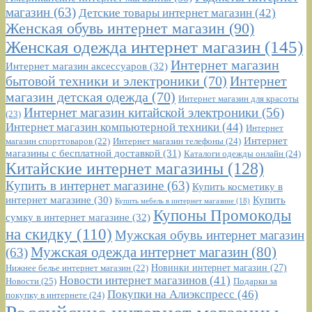
магазин
(63)
Детские товары интернет магазин
(42)
Женская обувь интернет магазин
(90)
Женская одежда интернет магазин
(145)
Интернет магазин
Интернет магазин аксессуаров
(32)
бытовой техники и электроники
(70)
Интернет
магазин детская одежда
(70)
Интернет магазин для красоты
Интернет магазин китайской электроники
(56)
(23)
Интернет магазин компьютерной техники
(44)
Интернет
Интернет
Интернет магазин телефоны
(24)
магазин спорттоваров
(22)
магазины с бесплатной доставкой
(31)
Каталоги одежды онлайн
(24)
Китайские интернет магазины
(128)
Купить в интернет магазине
(63)
Купить косметику в
интернет магазине
(30)
Купить
Купить мебель в интернет магазине
(18)
Купоны Промокоды
сумку в интернет магазине
(32)
на скидку
(110)
Мужская обувь интернет магазин
Мужская одежда интернет магазин
(80)
(63)
Новинки интернет магазин
(27)
Нижнее белье интернет магазин
(22)
Новости интернет магазинов
(41)
Новости
(25)
Подарки за
Покупки на Алиэкспресс
(46)
покупку в интернете
(24)