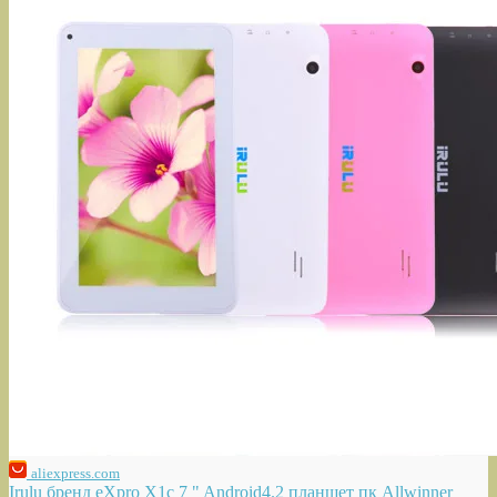
aliexpress.com
Irulu бренд eXpro X1c 7 " Android4.2 планшет пк Allwinner