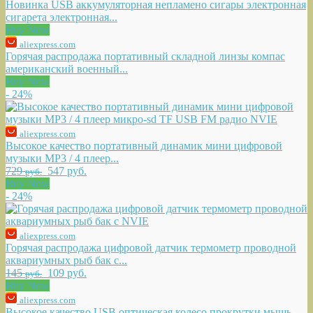
Новинка USB аккумуляторная непламено сигары электронная
сигарета электронная...
Buy Now
aliexpress.com
Горячая распродажа портативный складной линзы компас
американский военный...
Buy Now
- 24%
aliexpress.com
Высокое качество портативный динамик мини цифровой
музыки MP3 / 4 плеер...
729
547 руб.
руб.
Buy Now
- 24%
aliexpress.com
Горячая распродажа цифровой датчик термометр проводной
аквариумных рыб бак с...
145
109 руб.
руб.
Buy Now
aliexpress.com
Высокое качество USB оптическая колесо прокрутки мышь