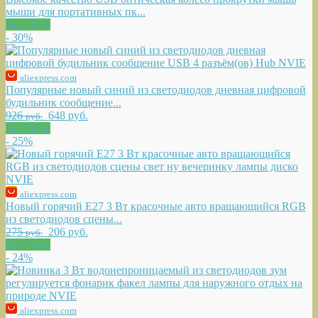
мыши для портативных пк...
Buy Now
- 30%
aliexpress.com
Популярные новый синий из светодиодов дневная цифровой
будильник сообщение...
926
648 руб.
руб.
Buy Now
- 25%
aliexpress.com
Новый горячий E27 3 Вт красочные авто вращающийся RGB
из светодиодов сцены...
275
206 руб.
руб.
Buy Now
- 24%
aliexpress.com