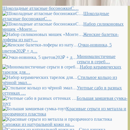
Шоколадные атласные босоножкиС…
Шоколадные
атласные босоножкиС…
Набор силиконовых
мишек «Монте…
Женские балетки-
лоферы из нату…
Очки-новинка, 5
цветов202₽ + д…
Минималистичные
серьги в сереб…
Набор керамических
тарелок для…
Стильное кольцо из
чёрной эмал…
Уютные сабо в разных
оттенках …
Большая замшевая сумка-
тоут
Красивые серьги из металла и
прозрачного пластика
Сапожки из натуральной кожи на…
Стол-книжка