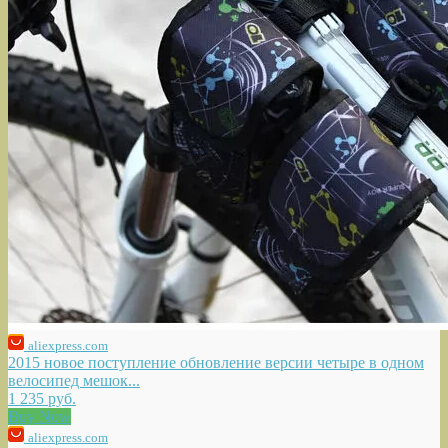
aliexpress.com
2015 новое поступление обновление версии четыре в одном
велосипед мешок...
1 235 руб.
Buy Now
aliexpress.com