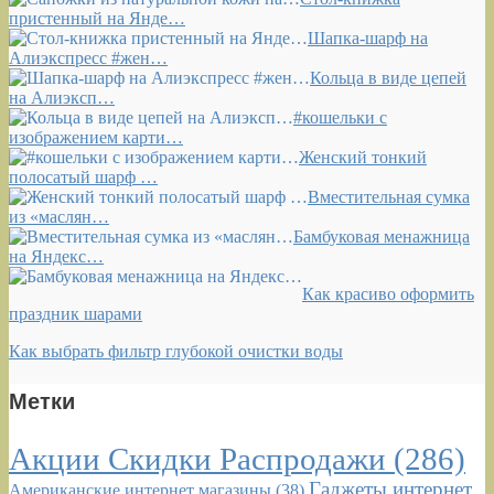
пристенный на Янде…
Шапка-шарф на
Алиэкспресс #жен…
Кольца в виде цепей
на Алиэксп…
#кошельки с
изображением карти…
Женский тонкий
полосатый шарф …
Вместительная сумка
из «маслян…
Бамбуковая менажница
на Яндекс…
Как красиво оформить
праздник шарами
Как выбрать фильтр глубокой очистки воды
Метки
Акции Скидки Распродажи
(286)
Гаджеты интернет
Американские интернет магазины
(38)