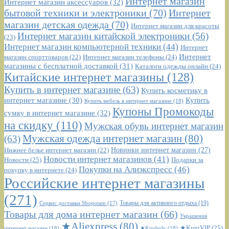
Интернет магазин
Интернет магазин аксессуаров
(32)
бытовой техники и электроники
(70)
Интернет
магазин детская одежда
(70)
Интернет магазин для красоты
Интернет магазин китайской электроники
(56)
(23)
Интернет магазин компьютерной техники
(44)
Интернет
Интернет
Интернет магазин телефоны
(24)
магазин спорттоваров
(22)
магазины с бесплатной доставкой
(31)
Каталоги одежды онлайн
(24)
Китайские интернет магазины
(128)
Купить в интернет магазине
(63)
Купить косметику в
интернет магазине
(30)
Купить
Купить мебель в интернет магазине
(18)
Купоны Промокоды
сумку в интернет магазине
(32)
на скидку
(110)
Мужская обувь интернет магазин
Мужская одежда интернет магазин
(80)
(63)
Новинки интернет магазин
(27)
Нижнее белье интернет магазин
(22)
Новости интернет магазинов
(41)
Новости
(25)
Подарки за
Покупки на Алиэкспресс
(46)
покупку в интернете
(24)
Российские интернет магазины
(271)
Сервис доставки Shopotam
(17)
Товары для активного отдыха
(19)
Товары для дома интернет магазин
(66)
Украшения
★Aliexpress
(80)
★KupiVIP
(25)
интернет магазин
(18)
★Kinderly
(18)