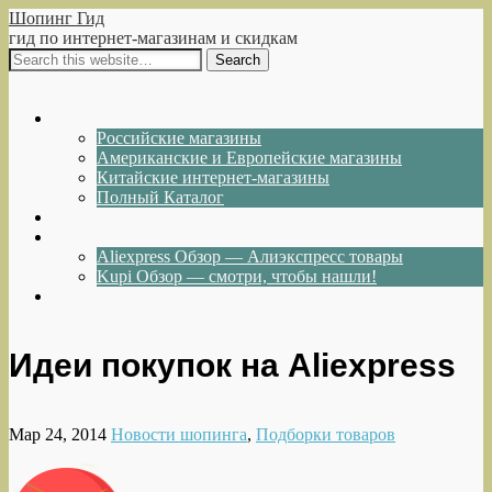
Шопинг Гид
гид по интернет-магазинам и скидкам
Show Navigation
Hide Navigation
Интернет-магазины
Российские магазины
Американские и Европейские магазины
Китайские интернет-магазины
Полный Каталог
Акции и Скидки
Каталог товаров
Aliexpress Обзор — Алиэкспресс товары
Kupi Обзор — смотри, чтобы нашли!
Написать нам
Идеи покупок на Aliexpress
Мар 24, 2014
Новости шопинга
,
Подборки товаров