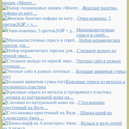
мишек «Монте…
Женские балетки-
лоферы из нату…
Очки-новинка, 5
цветов202₽ + д…
Минималистичные
серьги в сереб…
Набор керамических
тарелок для…
Стильное кольцо из
чёрной эмал…
Уютные сабо в разных
оттенках …
Большая замшевая сумка-
тоут
Красивые серьги из металла и
прозрачного пластика
Сапожки из натуральной кожи на…
Стол-книжка
пристенный на Янде…
Шапка-шарф на
Алиэкспресс #жен…
Кольца в виде цепей
на Алиэксп…