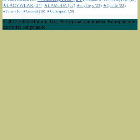
★LACYWEAR
(34)
★LAMODA
(27)
★myToys
(23)
★Quelle
(22)
★Сотмаркет
(20)
★Tmart
(16)
★Связной
(16)
© 2012-2026 Шопинг Гид. Все права защищены. Копирование
контента запрещено.