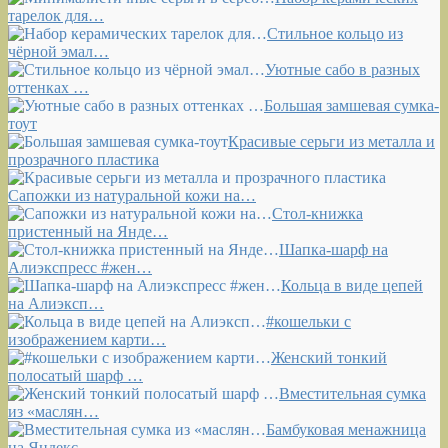
тарелок для…
Стильное кольцо из
чёрной эмал…
Уютные сабо в разных
оттенках …
Большая замшевая сумка-
тоут
Красивые серьги из металла и
прозрачного пластика
Сапожки из натуральной кожи на…
Стол-книжка
пристенный на Янде…
Шапка-шарф на
Алиэкспресс #жен…
Кольца в виде цепей
на Алиэксп…
#кошельки с
изображением карти…
Женский тонкий
полосатый шарф …
Вместительная сумка
из «маслян…
Бамбуковая менажница
на Яндекс…