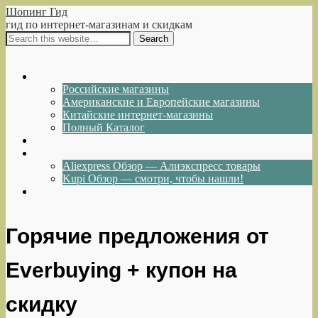
Шопинг Гид
гид по интернет-магазинам и скидкам
Show Navigation
Hide Navigation
Интернет-магазины
Российские магазины
Американские и Европейские магазины
Китайские интернет-магазины
Полный Каталог
Акции и Скидки
Каталог товаров
Aliexpress Обзор — Алиэкспресс товары
Kupi Обзор — смотри, чтобы нашли!
Написать нам
Горячие предложения от
Everbuying + купон на
скидку