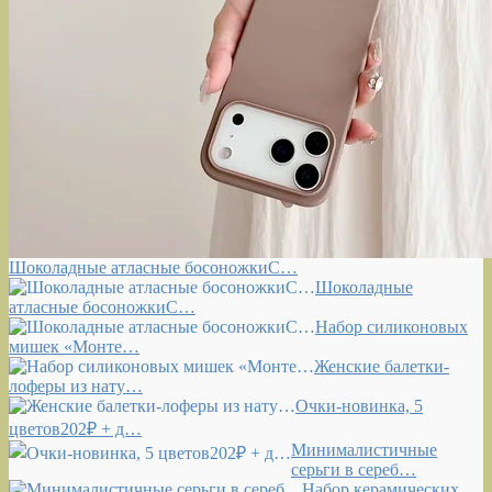
Шоколадные атласные босоножкиС…
Шоколадные
атласные босоножкиС…
Набор силиконовых
мишек «Монте…
Женские балетки-
лоферы из нату…
Очки-новинка, 5
цветов202₽ + д…
Минималистичные
серьги в сереб…
Набор керамических