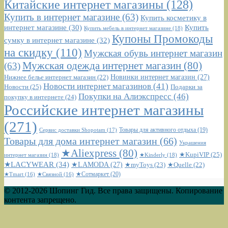
Китайские интернет магазины
(128)
Купить в интернет магазине
(63)
Купить косметику в
интернет магазине
(30)
Купить
Купить мебель в интернет магазине
(18)
Купоны Промокоды
сумку в интернет магазине
(32)
на скидку
(110)
Мужская обувь интернет магазин
Мужская одежда интернет магазин
(80)
(63)
Новинки интернет магазин
(27)
Нижнее белье интернет магазин
(22)
Новости интернет магазинов
(41)
Новости
(25)
Подарки за
Покупки на Алиэкспресс
(46)
покупку в интернете
(24)
Российские интернет магазины
(271)
Сервис доставки Shopotam
(17)
Товары для активного отдыха
(19)
Товары для дома интернет магазин
(66)
Украшения
★Aliexpress
(80)
★KupiVIP
(25)
интернет магазин
(18)
★Kinderly
(18)
★LACYWEAR
(34)
★LAMODA
(27)
★myToys
(23)
★Quelle
(22)
★Сотмаркет
(20)
★Tmart
(16)
★Связной
(16)
© 2012-2026 Шопинг Гид. Все права защищены. Копирование
контента запрещено.