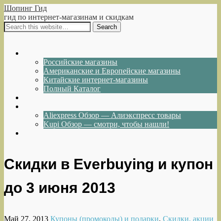
Шопинг Гид
гид по интернет-магазинам и скидкам
Show Navigation
Hide Navigation
Интернет-магазины
Российские магазины
Американские и Европейские магазины
Китайские интернет-магазины
Полный Каталог
Акции и Скидки
Каталог товаров
Aliexpress Обзор — Алиэкспресс товары
Kupi Обзор — смотри, чтобы нашли!
Написать нам
Скидки в Everbuying и купон
до 3 июня 2013
Май 27, 2013
Купоны (промокоды) и подарки
,
Скидки, акции