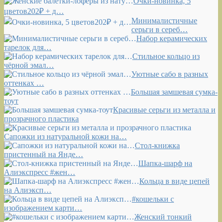
Очки-новинка, 5
цветов202₽ + д…
Минималистичные
серьги в сереб…
Набор керамических
тарелок для…
Стильное кольцо из
чёрной эмал…
Уютные сабо в разных
оттенках …
Большая замшевая сумка-
тоут
Красивые серьги из металла и
прозрачного пластика
Сапожки из натуральной кожи на…
Стол-книжка
пристенный на Янде…
Шапка-шарф на
Алиэкспресс #жен…
Кольца в виде цепей
на Алиэксп…
#кошельки с
изображением карти…
Женский тонкий