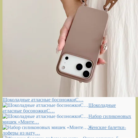
Шоколадные атласные босоножкиС…
Шоколадные
атласные босоножкиС…
Набор силиконовых
мишек «Монте…
Женские балетки-
лоферы из нату…