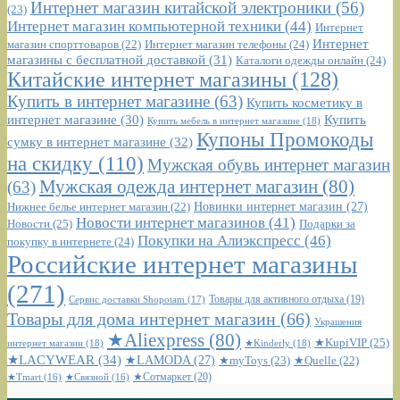
Интернет магазин китайской электроники
(56)
(23)
Интернет магазин компьютерной техники
(44)
Интернет
Интернет
Интернет магазин телефоны
(24)
магазин спорттоваров
(22)
магазины с бесплатной доставкой
(31)
Каталоги одежды онлайн
(24)
Китайские интернет магазины
(128)
Купить в интернет магазине
(63)
Купить косметику в
интернет магазине
(30)
Купить
Купить мебель в интернет магазине
(18)
Купоны Промокоды
сумку в интернет магазине
(32)
на скидку
(110)
Мужская обувь интернет магазин
Мужская одежда интернет магазин
(80)
(63)
Новинки интернет магазин
(27)
Нижнее белье интернет магазин
(22)
Новости интернет магазинов
(41)
Новости
(25)
Подарки за
Покупки на Алиэкспресс
(46)
покупку в интернете
(24)
Российские интернет магазины
(271)
Сервис доставки Shopotam
(17)
Товары для активного отдыха
(19)
Товары для дома интернет магазин
(66)
Украшения
★Aliexpress
(80)
★KupiVIP
(25)
интернет магазин
(18)
★Kinderly
(18)
★LACYWEAR
(34)
★LAMODA
(27)
★myToys
(23)
★Quelle
(22)
★Сотмаркет
(20)
★Tmart
(16)
★Связной
(16)