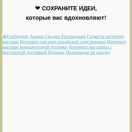
❤ СОХРАНИТЕ ИДЕИ,
которые вас вдохновляют!
★Everbuying
Акции Скидки Распродажи
Гаджеты интернет
магазин
Интернет магазин китайской электроники
Интернет
магазин компьютерной техники
Интернет магазины с
бесплатной доставкой
Купоны Промокоды на скидку