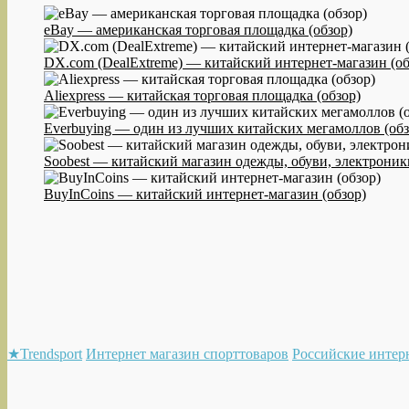
eBay — американская торговая площадка (обзор)
DX.com (DealExtreme) — китайский интернет-магазин (об
Aliexpress — китайская торговая площадка (обзор)
Everbuying — один из лучших китайских мегамоллов (обз
Soobest — китайский магазин одежды, обуви, электроники
BuyInCoins — китайский интернет-магазин (обзор)
★Trendsport
Интернет магазин спорттоваров
Российские интер