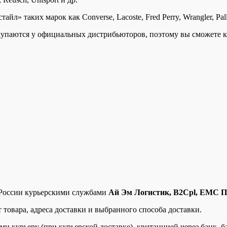
йл» таких марок как Converse, Lacoste, Fred Perry, Wrangler, Palla
закупаются у официальных дистрибьюторов, поэтому вы сможете 
 России курьерскими службами
Ай Эм Логистик,
B2Cpl,
ЕМС По
 товара, адреса доставки и выбранного способа доставки.
 курьеру (при курьерской доставке), квитанцией через банк, 