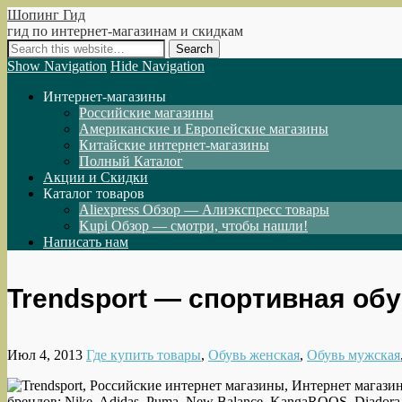
Шопинг Гид
гид по интернет-магазинам и скидкам
Show Navigation
Hide Navigation
Интернет-магазины
Российские магазины
Американские и Европейские магазины
Китайские интернет-магазины
Полный Каталог
Акции и Скидки
Каталог товаров
Aliexpress Обзор — Алиэкспресс товары
Kupi Обзор — смотри, чтобы нашли!
Написать нам
Trendsport — спортивная обу
Июл 4, 2013
Где купить товары
,
Обувь женская
,
Обувь мужская
брендов: Nike, Adidas, Puma, New Balance, KangaROOS, Diadora, 