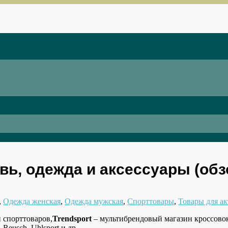
вь, одежда и аксессуары (обз
,
Одежда женская
,
Одежда мужская
,
Спорттовары
,
Товары для а
Trendsport
– мультибрендовый магазин кроссовок
Reusch, Uhlsport и др.