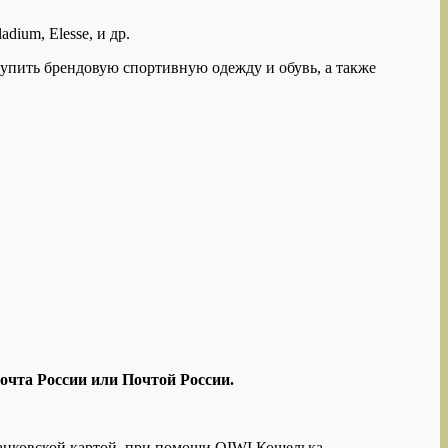
dium, Elesse, и др.
купить брендовую спортивную одежду и обувь, а также
чта России или
Почтой России.
банковской картой, при помощи QIWI Кошелька.