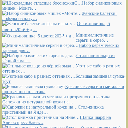
Набор силиконовых
мишек «Монте…
Женские балетки-
лоферы из нату…
Очки-новинка, 5
цветов202₽ + д…
Минималистичные
серьги в сереб…
Набор керамических
тарелок для…
Стильное кольцо из
чёрной эмал…
Уютные сабо в разных
оттенках …
Большая замшевая сумка-
тоут
Красивые серьги из металла и
прозрачного пластика
Сапожки из натуральной кожи на…
Стол-книжка
пристенный на Янде…
Шапка-шарф на
Алиэкспресс #жен…
Кольца в виде цепей