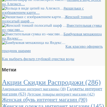
на Алиэксп…
#кошельки с
изображением карти…
Женский тонкий
полосатый шарф …
Вместительная сумка
из «маслян…
Бамбуковая менажница
на Яндекс…
Как красиво оформить
праздник шарами
Как выбрать фильтр глубокой очистки воды
Метки
Акции Скидки Распродажи
(286)
Гаджеты интернет
Американские интернет магазины
(38)
магазин
(63)
Детские товары интернет магазин
(42)
Женская обувь интернет магазин
(90)
Женская одежда интернет магазин
(145)