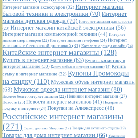
Интернет магазин
Интернет магазин аксессуаров
(32)
бытовой техники и электроники
(70)
Интернет
магазин детская одежда
(70)
Интернет магазин для красоты
Интернет магазин китайской электроники
(56)
(23)
Интернет магазин компьютерной техники
(44)
Интернет
Интернет
Интернет магазин телефоны
(24)
магазин спорттоваров
(22)
магазины с бесплатной доставкой
(31)
Каталоги одежды онлайн
(24)
Китайские интернет магазины
(128)
Купить в интернет магазине
(63)
Купить косметику в
интернет магазине
(30)
Купить
Купить мебель в интернет магазине
(18)
Купоны Промокоды
сумку в интернет магазине
(32)
на скидку
(110)
Мужская обувь интернет магазин
Мужская одежда интернет магазин
(80)
(63)
Новинки интернет магазин
(27)
Нижнее белье интернет магазин
(22)
Новости интернет магазинов
(41)
Новости
(25)
Подарки за
Покупки на Алиэкспресс
(46)
покупку в интернете
(24)
Российские интернет магазины
(271)
Сервис доставки Shopotam
(17)
Товары для активного отдыха
(19)
Товары для дома интернет магазин
(66)
Украшения