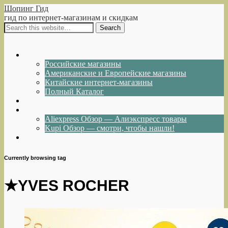
Шопинг Гид
гид по интернет-магазинам и скидкам
Show Navigation
Hide Navigation
Интернет-магазины
Российские магазины
Американские и Европейские магазины
Китайские интернет-магазины
Полный Каталог
Акции и Скидки
Каталог товаров
Aliexpress Обзор — Алиэкспресс товары
Kupi Обзор — смотри, чтобы нашли!
Написать нам
Currently browsing tag
★YVES ROCHER