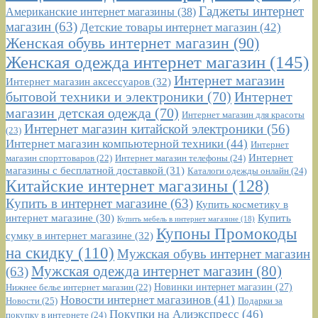
Гаджеты интернет
Американские интернет магазины
(38)
магазин
(63)
Детские товары интернет магазин
(42)
Женская обувь интернет магазин
(90)
Женская одежда интернет магазин
(145)
Интернет магазин
Интернет магазин аксессуаров
(32)
бытовой техники и электроники
(70)
Интернет
магазин детская одежда
(70)
Интернет магазин для красоты
Интернет магазин китайской электроники
(56)
(23)
Интернет магазин компьютерной техники
(44)
Интернет
Интернет
Интернет магазин телефоны
(24)
магазин спорттоваров
(22)
магазины с бесплатной доставкой
(31)
Каталоги одежды онлайн
(24)
Китайские интернет магазины
(128)
Купить в интернет магазине
(63)
Купить косметику в
интернет магазине
(30)
Купить
Купить мебель в интернет магазине
(18)
Купоны Промокоды
сумку в интернет магазине
(32)
на скидку
(110)
Мужская обувь интернет магазин
Мужская одежда интернет магазин
(80)
(63)
Новинки интернет магазин
(27)
Нижнее белье интернет магазин
(22)
Новости интернет магазинов
(41)
Новости
(25)
Подарки за
Покупки на Алиэкспресс
(46)
покупку в интернете
(24)