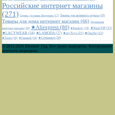
Российские интернет магазины
(271)
Сервис доставки Shopotam
(17)
Товары для активного отдыха
(19)
Товары для дома интернет магазин
(66)
Украшения
★Aliexpress
(80)
★KupiVIP
(25)
интернет магазин
(18)
★Kinderly
(18)
★LACYWEAR
(34)
★LAMODA
(27)
★myToys
(23)
★Quelle
(22)
★Сотмаркет
(20)
★Tmart
(16)
★Связной
(16)
© 2012-2026 Шопинг Гид. Все права защищены. Копирование
контента запрещено.