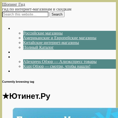
Шопинг Гид
гид по интернет-магазинам и скидкам
Show Navigation
Hide Navigation
Интернет-магазины
Российские магазины
Американские и Европейские магазины
Китайские интернет-магазины
Полный Каталог
Акции и Скидки
Каталог товаров
Aliexpress Обзор — Алиэкспресс товары
Kupi Обзор — смотри, чтобы нашли!
Написать нам
Currently browsing tag
★Ютинет.Ру