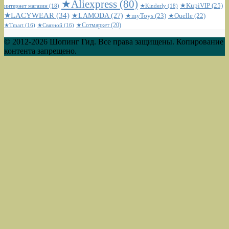
★Aliexpress
(80)
★KupiVIP
(25)
интернет магазин
(18)
★Kinderly
(18)
★LACYWEAR
(34)
★LAMODA
(27)
★myToys
(23)
★Quelle
(22)
★Сотмаркет
(20)
★Tmart
(16)
★Связной
(16)
© 2012-2026 Шопинг Гид. Все права защищены. Копирование
контента запрещено.