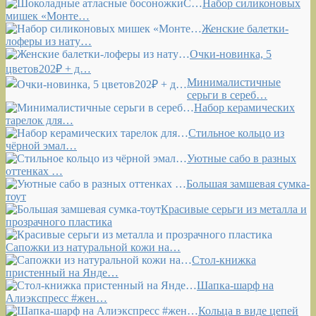
Набор силиконовых
мишек «Монте…
Женские балетки-
лоферы из нату…
Очки-новинка, 5
цветов202₽ + д…
Минималистичные
серьги в сереб…
Набор керамических
тарелок для…
Стильное кольцо из
чёрной эмал…
Уютные сабо в разных
оттенках …
Большая замшевая сумка-
тоут
Красивые серьги из металла и
прозрачного пластика
Сапожки из натуральной кожи на…
Стол-книжка
пристенный на Янде…
Шапка-шарф на
Алиэкспресс #жен…
Кольца в виде цепей