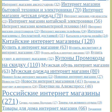
Интернет магазин
Интернет магазин аксессуаров
(32)
бытовой техники и электроники
(70)
Интернет
магазин детская одежда
(70)
Интернет магазин для красоты
Интернет магазин китайской электроники
(56)
(23)
Интернет магазин компьютерной техники
(44)
Интернет
Интернет
Интернет магазин телефоны
(24)
магазин спорттоваров
(22)
магазины с бесплатной доставкой
(31)
Каталоги одежды онлайн
(24)
Китайские интернет магазины
(128)
Купить в интернет магазине
(63)
Купить косметику в
интернет магазине
(30)
Купить
Купить мебель в интернет магазине
(18)
Купоны Промокоды
сумку в интернет магазине
(32)
на скидку
(110)
Мужская обувь интернет магазин
Мужская одежда интернет магазин
(80)
(63)
Новинки интернет магазин
(27)
Нижнее белье интернет магазин
(22)
Новости интернет магазинов
(41)
Новости
(25)
Подарки за
Покупки на Алиэкспресс
(46)
покупку в интернете
(24)
Российские интернет магазины
(271)
Сервис доставки Shopotam
(17)
Товары для активного отдыха
(19)
Товары для дома интернет магазин
(66)
Украшения