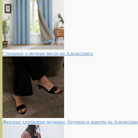
Стильные и модные мюли на Алиэкспресс
Женские хлопковые пиджаки, блузоны и жакеты на Алиэкспре