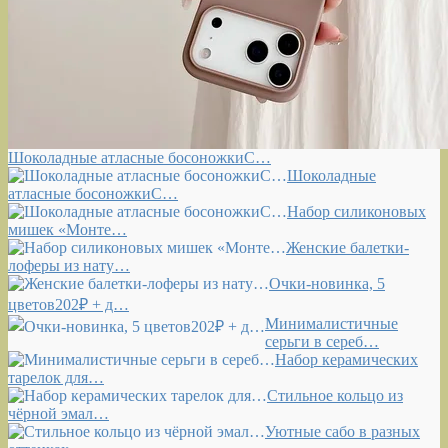
Шоколадные атласные босоножкиС…
Шоколадные
атласные босоножкиС…
Набор силиконовых
мишек «Монте…
Женские балетки-
лоферы из нату…
Очки-новинка, 5
цветов202₽ + д…
Минималистичные
серьги в сереб…
Набор керамических
тарелок для…
Стильное кольцо из
чёрной эмал…
Уютные сабо в разных