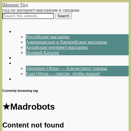
Шопинг Гид
гид по интернет-магазинам и скидкам
Show Navigation
Hide Navigation
Интернет-магазины
Российские магазины
Американские и Европейские магазины
Китайские интернет-магазины
Полный Каталог
Акции и Скидки
Каталог товаров
Aliexpress Обзор — Алиэкспресс товары
Kupi Обзор — смотри, чтобы нашли!
Написать нам
Currently browsing tag
★Madrobots
Content not found