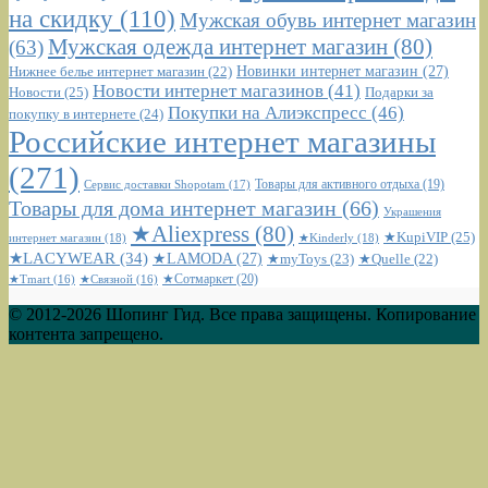
на скидку
(110)
Мужская обувь интернет магазин
Мужская одежда интернет магазин
(80)
(63)
Новинки интернет магазин
(27)
Нижнее белье интернет магазин
(22)
Новости интернет магазинов
(41)
Новости
(25)
Подарки за
Покупки на Алиэкспресс
(46)
покупку в интернете
(24)
Российские интернет магазины
(271)
Сервис доставки Shopotam
(17)
Товары для активного отдыха
(19)
Товары для дома интернет магазин
(66)
Украшения
★Aliexpress
(80)
★KupiVIP
(25)
интернет магазин
(18)
★Kinderly
(18)
★LACYWEAR
(34)
★LAMODA
(27)
★myToys
(23)
★Quelle
(22)
★Сотмаркет
(20)
★Tmart
(16)
★Связной
(16)
© 2012-2026 Шопинг Гид. Все права защищены. Копирование
контента запрещено.