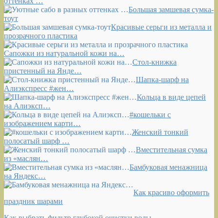
оттенках …
Большая замшевая сумка-
тоут
Красивые серьги из металла и
прозрачного пластика
Сапожки из натуральной кожи на…
Стол-книжка
пристенный на Янде…
Шапка-шарф на
Алиэкспресс #жен…
Кольца в виде цепей
на Алиэксп…
#кошельки с
изображением карти…
Женский тонкий
полосатый шарф …
Вместительная сумка
из «маслян…
Бамбуковая менажница
на Яндекс…
Как красиво оформить
праздник шарами
Как выбрать фильтр глубокой очистки воды