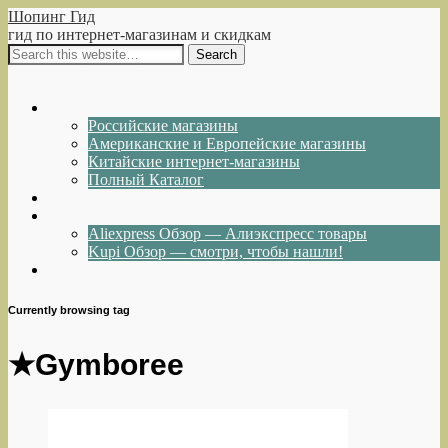
Шопинг Гид
гид по интернет-магазинам и скидкам
Show Navigation
Hide Navigation
Интернет-магазины
Российские магазины
Американские и Европейские магазины
Китайские интернет-магазины
Полный Каталог
Акции и Скидки
Каталог товаров
Aliexpress Обзор — Алиэкспресс товары
Kupi Обзор — смотри, чтобы нашли!
Написать нам
Currently browsing tag
★Gymboree