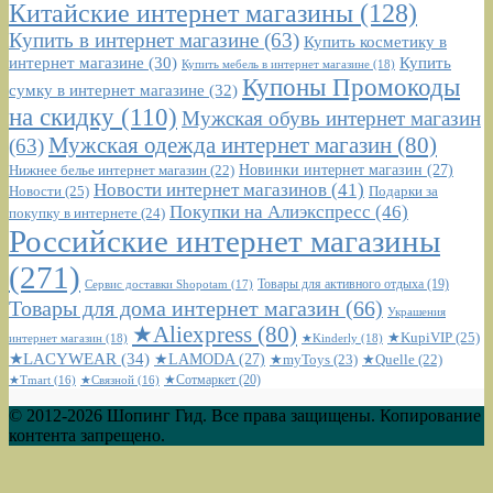
Китайские интернет магазины
(128)
Купить в интернет магазине
(63)
Купить косметику в
интернет магазине
(30)
Купить
Купить мебель в интернет магазине
(18)
Купоны Промокоды
сумку в интернет магазине
(32)
на скидку
(110)
Мужская обувь интернет магазин
Мужская одежда интернет магазин
(80)
(63)
Новинки интернет магазин
(27)
Нижнее белье интернет магазин
(22)
Новости интернет магазинов
(41)
Новости
(25)
Подарки за
Покупки на Алиэкспресс
(46)
покупку в интернете
(24)
Российские интернет магазины
(271)
Сервис доставки Shopotam
(17)
Товары для активного отдыха
(19)
Товары для дома интернет магазин
(66)
Украшения
★Aliexpress
(80)
★KupiVIP
(25)
интернет магазин
(18)
★Kinderly
(18)
★LACYWEAR
(34)
★LAMODA
(27)
★myToys
(23)
★Quelle
(22)
★Сотмаркет
(20)
★Tmart
(16)
★Связной
(16)
© 2012-2026 Шопинг Гид. Все права защищены. Копирование
контента запрещено.