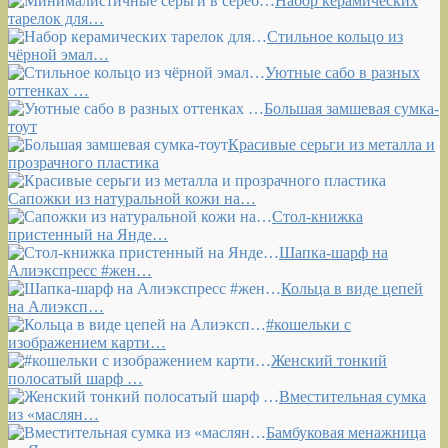
Набор керамических
тарелок для…
Стильное кольцо из
чёрной эмал…
Уютные сабо в разных
оттенках …
Большая замшевая сумка-
тоут
Красивые серьги из металла и
прозрачного пластика
Сапожки из натуральной кожи на…
Стол-книжка
пристенный на Янде…
Шапка-шарф на
Алиэкспресс #жен…
Кольца в виде цепей
на Алиэксп…
#кошельки с
изображением карти…
Женский тонкий
полосатый шарф …
Вместительная сумка
из «маслян…
Бамбуковая менажница