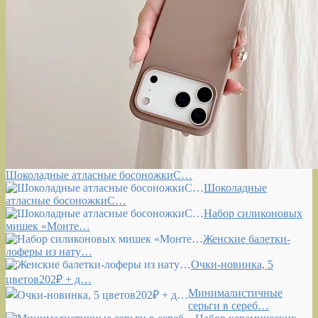
Шоколадные атласные босоножкиС…
Шоколадные
атласные босоножкиС…
Набор силиконовых
мишек «Монте…
Женские балетки-
лоферы из нату…
Очки-новинка, 5
цветов202₽ + д…
Минималистичные
серьги в сереб…