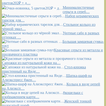
цветов202₽ + д…
Минималистичные
серьги в сереб…
Набор керамических
тарелок для…
Стильное кольцо из
чёрной эмал…
Уютные сабо в разных
оттенках …
Большая замшевая сумка-
тоут
Красивые серьги из металла и
прозрачного пластика
Сапожки из натуральной кожи на…
Стол-книжка
пристенный на Янде…
Шапка-шарф на
Алиэкспресс #жен…
Кольца в виде цепей
на Алиэксп…
#кошельки с
изображением карти…
Женский тонкий
полосатый шарф …