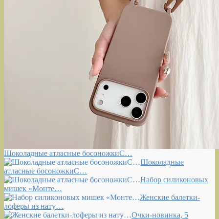
Шоколадные атласные босоножкиС…
Шоколадные
атласные босоножкиС…
Набор силиконовых
мишек «Монте…
Женские балетки-
лоферы из нату…
Очки-новинка, 5