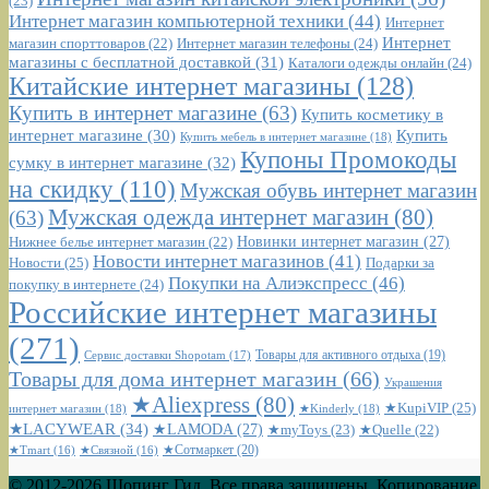
(23)
Интернет магазин компьютерной техники
(44)
Интернет
Интернет
Интернет магазин телефоны
(24)
магазин спорттоваров
(22)
магазины с бесплатной доставкой
(31)
Каталоги одежды онлайн
(24)
Китайские интернет магазины
(128)
Купить в интернет магазине
(63)
Купить косметику в
интернет магазине
(30)
Купить
Купить мебель в интернет магазине
(18)
Купоны Промокоды
сумку в интернет магазине
(32)
на скидку
(110)
Мужская обувь интернет магазин
Мужская одежда интернет магазин
(80)
(63)
Новинки интернет магазин
(27)
Нижнее белье интернет магазин
(22)
Новости интернет магазинов
(41)
Новости
(25)
Подарки за
Покупки на Алиэкспресс
(46)
покупку в интернете
(24)
Российские интернет магазины
(271)
Сервис доставки Shopotam
(17)
Товары для активного отдыха
(19)
Товары для дома интернет магазин
(66)
Украшения
★Aliexpress
(80)
★KupiVIP
(25)
интернет магазин
(18)
★Kinderly
(18)
★LACYWEAR
(34)
★LAMODA
(27)
★myToys
(23)
★Quelle
(22)
★Сотмаркет
(20)
★Tmart
(16)
★Связной
(16)
© 2012-2026 Шопинг Гид. Все права защищены. Копирование