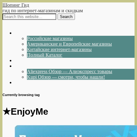
Шопинг Гид
гид по интернет-магазинам и скидкам
Show Navigation
Hide Navigation
Интернет-магазины
Российские магазины
Американские и Европейские магазины
Китайские интернет-магазины
Полный Каталог
Акции и Скидки
Каталог товаров
Aliexpress Обзор — Алиэкспресс товары
Kupi Обзор — смотри, чтобы нашли!
Написать нам
Currently browsing tag
★EnjoyMe