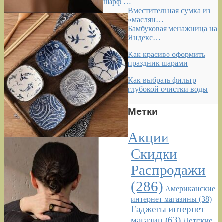
шарф …
Вместительная сумка из
«маслян…
Бамбуковая менажница на
Яндекс…
Как красиво оформить
праздник шарами
Как выбрать фильтр
глубокой очистки воды
Метки
Акции
Скидки
Распродажи
(286)
Американские
интернет магазины
(38)
Гаджеты интернет
магазин
(63)
Детские