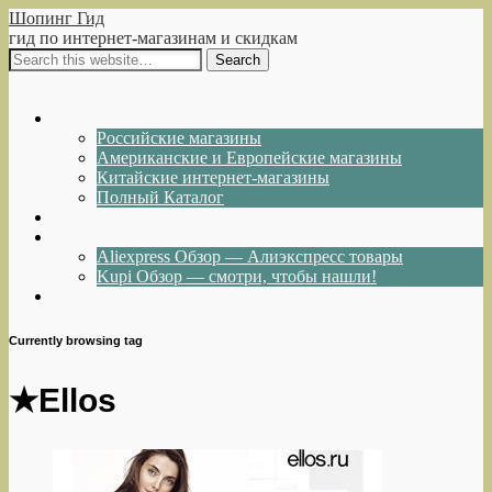
Шопинг Гид
гид по интернет-магазинам и скидкам
Show Navigation
Hide Navigation
Интернет-магазины
Российские магазины
Американские и Европейские магазины
Китайские интернет-магазины
Полный Каталог
Акции и Скидки
Каталог товаров
Aliexpress Обзор — Алиэкспресс товары
Kupi Обзор — смотри, чтобы нашли!
Написать нам
Currently browsing tag
★Ellos