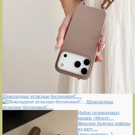
Шоколадные атласные босоножкиС…
Шоколадные
атласные босоножкиС…
Набор силиконовых
мишек «Монте…
Женские балетки-лоферы
из нату…
Очки-новинка, 5