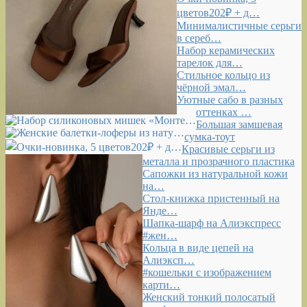
цветов202₽ + д…
Минималистичные серьги
в сереб…
Набор керамических
тарелок для…
Стильное кольцо из
чёрной эмал…
Уютные сабо в разных
оттенках …
Большая замшевая
сумка-тоут
Красивые серьги из
металла и прозрачного пластика
Сапожки из натуральной кожи
на…
Стол-книжка пристенный на
Янде…
Шапка-шарф на Алиэкспресс
#жен…
Кольца в виде цепей на
Алиэксп…
#кошельки с изображением
карти…
Женский тонкий полосатый