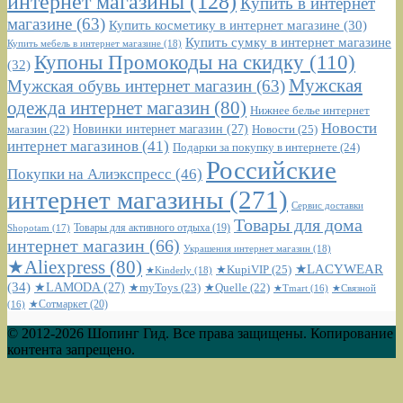
интернет магазины
(128)
Купить в интернет
магазине
(63)
Купить косметику в интернет магазине
(30)
Купить сумку в интернет магазине
Купить мебель в интернет магазине
(18)
Купоны Промокоды на скидку
(110)
(32)
Мужская
Мужская обувь интернет магазин
(63)
одежда интернет магазин
(80)
Нижнее белье интернет
Новости
Новинки интернет магазин
(27)
Новости
(25)
магазин
(22)
интернет магазинов
(41)
Подарки за покупку в интернете
(24)
Российские
Покупки на Алиэкспресс
(46)
интернет магазины
(271)
Сервис доставки
Товары для дома
Shopotam
(17)
Товары для активного отдыха
(19)
интернет магазин
(66)
Украшения интернет магазин
(18)
★Aliexpress
(80)
★LACYWEAR
★KupiVIP
(25)
★Kinderly
(18)
(34)
★LAMODA
(27)
★myToys
(23)
★Quelle
(22)
★Tmart
(16)
★Связной
★Сотмаркет
(20)
(16)
© 2012-2026 Шопинг Гид. Все права защищены. Копирование
контента запрещено.