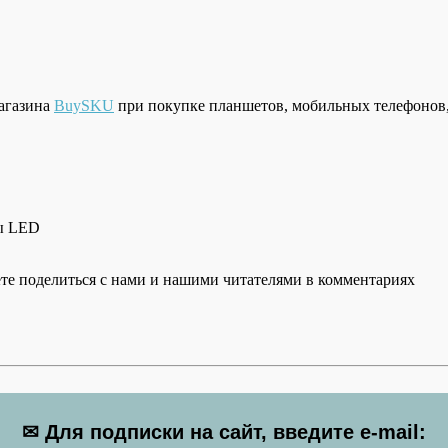
агазина
BuySKU
при покупке планшетов, мобильных телефонов, 
пы LED
те поделиться с нами и нашими читателями в комментариях
✉ Для подписки на сайт, введите e-mail: