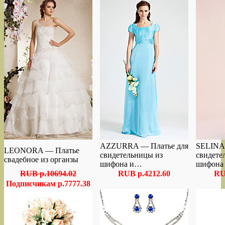
AZZURRA — Платье для
SELINA 
LEONORA — Платье
свидетельницы из
свидете
свадебное из органзы
шифона и…
шифона
RUB p.10694.02
RUB p.4212.60
RU
Подписчикам p.7777.38