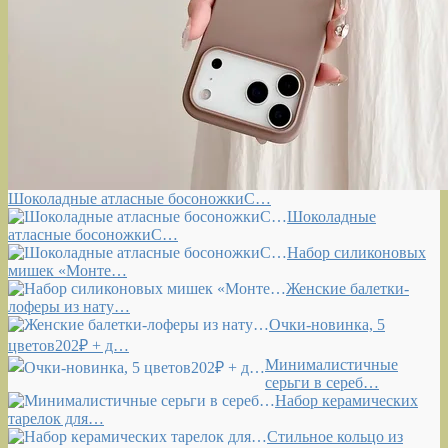
Шоколадные атласные босоножкиС…
Шоколадные
атласные босоножкиС…
Набор силиконовых
мишек «Монте…
Женские балетки-
лоферы из нату…
Очки-новинка, 5
цветов202₽ + д…
Минималистичные
серьги в сереб…
Набор керамических
тарелок для…
Стильное кольцо из