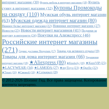
интернет магазине
(30)
Купить
Купить мебель в интернет магазине
(18)
Купоны Промокоды
сумку в интернет магазине
(32)
на скидку
(110)
Мужская обувь интернет магазин
Мужская одежда интернет магазин
(80)
(63)
Новинки интернет магазин
(27)
Нижнее белье интернет магазин
(22)
Новости интернет магазинов
(41)
Новости
(25)
Подарки за
Покупки на Алиэкспресс
(46)
покупку в интернете
(24)
Российские интернет магазины
(271)
Сервис доставки Shopotam
(17)
Товары для активного отдыха
(19)
Товары для дома интернет магазин
(66)
Украшения
★Aliexpress
(80)
★KupiVIP
(25)
интернет магазин
(18)
★Kinderly
(18)
★LACYWEAR
(34)
★LAMODA
(27)
★myToys
(23)
★Quelle
(22)
★Сотмаркет
(20)
★Tmart
(16)
★Связной
(16)
© 2012-2026 Шопинг Гид. Все права защищены. Копирование
контента запрещено.