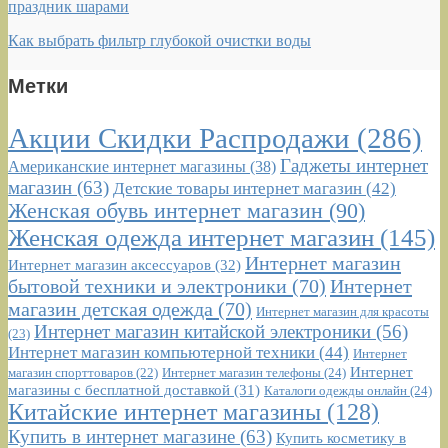
праздник шарами
Как выбрать фильтр глубокой очистки воды
Метки
Акции Скидки Распродажи
(286)
Гаджеты интернет
Американские интернет магазины
(38)
магазин
(63)
Детские товары интернет магазин
(42)
Женская обувь интернет магазин
(90)
Женская одежда интернет магазин
(145)
Интернет магазин
Интернет магазин аксессуаров
(32)
бытовой техники и электроники
(70)
Интернет
магазин детская одежда
(70)
Интернет магазин для красоты
Интернет магазин китайской электроники
(56)
(23)
Интернет магазин компьютерной техники
(44)
Интернет
Интернет
Интернет магазин телефоны
(24)
магазин спорттоваров
(22)
магазины с бесплатной доставкой
(31)
Каталоги одежды онлайн
(24)
Китайские интернет магазины
(128)
Купить в интернет магазине
(63)
Купить косметику в