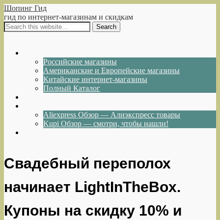
Шопинг Гид
гид по интернет-магазинам и скидкам
Show Navigation
Hide Navigation
Интернет-магазины
Российские магазины
Американские и Европейские магазины
Китайские интернет-магазины
Полный Каталог
Акции и Скидки
Каталог товаров
Aliexpress Обзор — Алиэкспресс товары
Kupi Обзор — смотри, чтобы нашли!
Написать нам
Свадебный переполох
начинает LightInTheBox.
Купоны на скидку 10% и