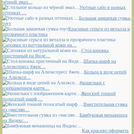
чёрной эмал…
Уютные сабо в разных
оттенках …
Большая замшевая сумка-
тоут
Красивые серьги из металла и
прозрачного пластика
Сапожки из натуральной кожи на…
Стол-книжка
пристенный на Янде…
Шапка-шарф на
Алиэкспресс #жен…
Кольца в виде цепей
на Алиэксп…
#кошельки с
изображением карти…
Женский тонкий
полосатый шарф …
Вместительная сумка
из «маслян…
Бамбуковая менажница
на Яндекс…
Как красиво оформить