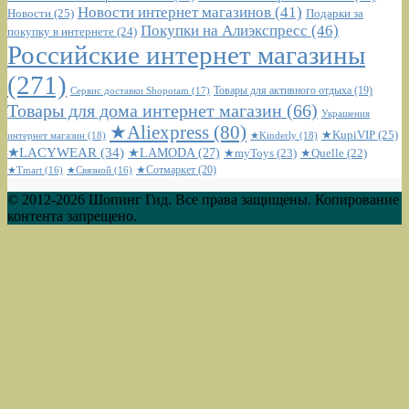
Новости интернет магазинов
(41)
Новости
(25)
Подарки за
Покупки на Алиэкспресс
(46)
покупку в интернете
(24)
Российские интернет магазины
(271)
Сервис доставки Shopotam
(17)
Товары для активного отдыха
(19)
Товары для дома интернет магазин
(66)
Украшения
★Aliexpress
(80)
★KupiVIP
(25)
интернет магазин
(18)
★Kinderly
(18)
★LACYWEAR
(34)
★LAMODA
(27)
★myToys
(23)
★Quelle
(22)
★Сотмаркет
(20)
★Tmart
(16)
★Связной
(16)
© 2012-2026 Шопинг Гид. Все права защищены. Копирование
контента запрещено.