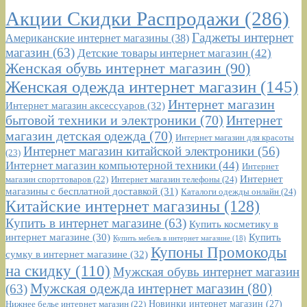
Акции Скидки Распродажи
(286)
Гаджеты интернет
Американские интернет магазины
(38)
магазин
(63)
Детские товары интернет магазин
(42)
Женская обувь интернет магазин
(90)
Женская одежда интернет магазин
(145)
Интернет магазин
Интернет магазин аксессуаров
(32)
бытовой техники и электроники
(70)
Интернет
магазин детская одежда
(70)
Интернет магазин для красоты
Интернет магазин китайской электроники
(56)
(23)
Интернет магазин компьютерной техники
(44)
Интернет
Интернет
Интернет магазин телефоны
(24)
магазин спорттоваров
(22)
магазины с бесплатной доставкой
(31)
Каталоги одежды онлайн
(24)
Китайские интернет магазины
(128)
Купить в интернет магазине
(63)
Купить косметику в
интернет магазине
(30)
Купить
Купить мебель в интернет магазине
(18)
Купоны Промокоды
сумку в интернет магазине
(32)
на скидку
(110)
Мужская обувь интернет магазин
Мужская одежда интернет магазин
(80)
(63)
Новинки интернет магазин
(27)
Нижнее белье интернет магазин
(22)