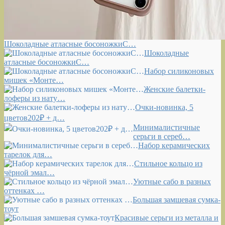
Шоколадные атласные босоножкиС…
Шоколадные
атласные босоножкиС…
Набор силиконовых
мишек «Монте…
Женские балетки-
лоферы из нату…
Очки-новинка, 5
цветов202₽ + д…
Минималистичные
серьги в сереб…
Набор керамических
тарелок для…
Стильное кольцо из
чёрной эмал…
Уютные сабо в разных
оттенках …
Большая замшевая сумка-
тоут
Красивые серьги из металла и