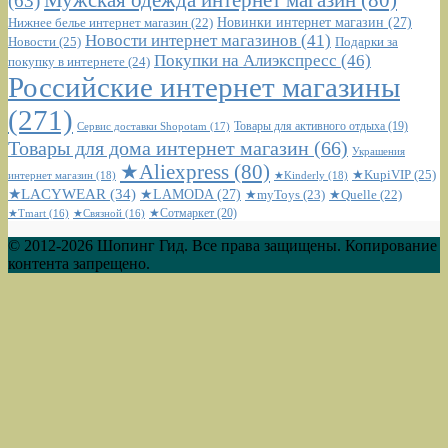
Мужская одежда интернет магазин
(80)
(63)
Новинки интернет магазин
(27)
Нижнее белье интернет магазин
(22)
Новости интернет магазинов
(41)
Новости
(25)
Подарки за
Покупки на Алиэкспресс
(46)
покупку в интернете
(24)
Российские интернет магазины
(271)
Сервис доставки Shopotam
(17)
Товары для активного отдыха
(19)
Товары для дома интернет магазин
(66)
Украшения
★Aliexpress
(80)
★KupiVIP
(25)
интернет магазин
(18)
★Kinderly
(18)
★LACYWEAR
(34)
★LAMODA
(27)
★myToys
(23)
★Quelle
(22)
★Сотмаркет
(20)
★Tmart
(16)
★Связной
(16)
© 2012-2026 Шопинг Гид. Все права защищены. Копирование
контента запрещено.