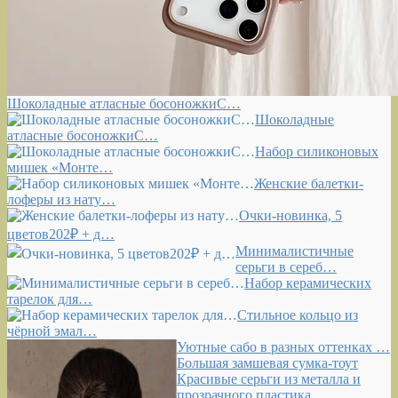
Шоколадные атласные босоножкиС…
Шоколадные
атласные босоножкиС…
Набор силиконовых
мишек «Монте…
Женские балетки-
лоферы из нату…
Очки-новинка, 5
цветов202₽ + д…
Минималистичные
серьги в сереб…
Набор керамических
тарелок для…
Стильное кольцо из
чёрной эмал…
Уютные сабо в разных оттенках …
Большая замшевая сумка-тоут
Красивые серьги из металла и
прозрачного пластика