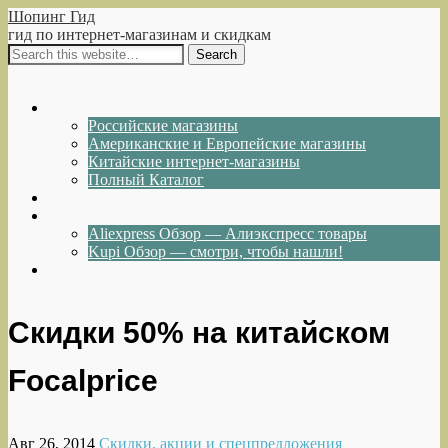
Шопинг Гид
гид по интернет-магазинам и скидкам
Show Navigation
Hide Navigation
Интернет-магазины
Российские магазины
Американские и Европейские магазины
Китайские интернет-магазины
Полный Каталог
Акции и Скидки
Каталог товаров
Aliexpress Обзор — Алиэкспресс товары
Kupi Обзор — смотри, чтобы нашли!
Написать нам
Скидки 50% на китайском
Focalprice
Авг 26, 2014
Скидки, акции и спецпредложения