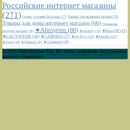
Российские интернет магазины
(271)
Сервис доставки Shopotam
(17)
Товары для активного отдыха
(19)
Товары для дома интернет магазин
(66)
Украшения
★Aliexpress
(80)
★KupiVIP
(25)
интернет магазин
(18)
★Kinderly
(18)
★LACYWEAR
(34)
★LAMODA
(27)
★myToys
(23)
★Quelle
(22)
★Сотмаркет
(20)
★Tmart
(16)
★Связной
(16)
© 2012-2026 Шопинг Гид. Все права защищены. Копирование
контента запрещено.