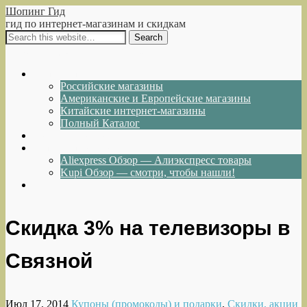
Шопинг Гид
гид по интернет-магазинам и скидкам
Show Navigation
Hide Navigation
Интернет-магазины
Российские магазины
Американские и Европейские магазины
Китайские интернет-магазины
Полный Каталог
Акции и Скидки
Каталог товаров
Aliexpress Обзор — Алиэкспресс товары
Kupi Обзор — смотри, чтобы нашли!
Написать нам
Скидка 3% на телевизоры в
Связной
Июл 17, 2014
Купоны (промокоды) и подарки
,
Скидки, акции