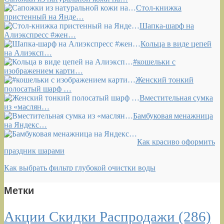
Стол-книжка
пристенный на Янде…
Шапка-шарф на
Алиэкспресс #жен…
Кольца в виде цепей
на Алиэксп…
#кошельки с
изображением карти…
Женский тонкий
полосатый шарф …
Вместительная сумка
из «маслян…
Бамбуковая менажница
на Яндекс…
Как красиво оформить
праздник шарами
Как выбрать фильтр глубокой очистки воды
Метки
Акции Скидки Распродажи
(286)