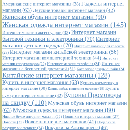
Гаджеты интернет
Американские интернет магазины
(38)
магазин
(63)
Детские товары интернет магазин
(42)
Женская обувь интернет магазин
(90)
Женская одежда интернет магазин
(145)
Интернет магазин
Интернет магазин аксессуаров
(32)
бытовой техники и электроники
(70)
Интернет
магазин детская одежда
(70)
Интернет магазин для красоты
Интернет магазин китайской электроники
(56)
(23)
Интернет магазин компьютерной техники
(44)
Интернет
Интернет
Интернет магазин телефоны
(24)
магазин спорттоваров
(22)
магазины с бесплатной доставкой
(31)
Каталоги одежды онлайн
(24)
Китайские интернет магазины
(128)
Купить в интернет магазине
(63)
Купить косметику в
интернет магазине
(30)
Купить
Купить мебель в интернет магазине
(18)
Купоны Промокоды
сумку в интернет магазине
(32)
на скидку
(110)
Мужская обувь интернет магазин
Мужская одежда интернет магазин
(80)
(63)
Новинки интернет магазин
(27)
Нижнее белье интернет магазин
(22)
Новости интернет магазинов
(41)
Новости
(25)
Подарки за
Покупки на Алиэкспресс
(46)
покупку в интернете
(24)