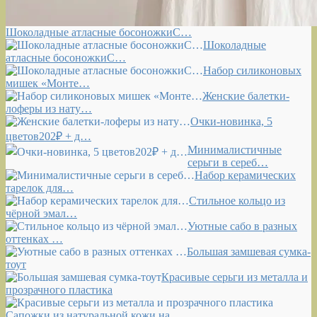
Шоколадные атласные босоножкиС…
Шоколадные
атласные босоножкиС…
Набор силиконовых
мишек «Монте…
Женские балетки-
лоферы из нату…
Очки-новинка, 5
цветов202₽ + д…
Минималистичные
серьги в сереб…
Набор керамических
тарелок для…
Стильное кольцо из
чёрной эмал…
Уютные сабо в разных
оттенках …
Большая замшевая сумка-
тоут
Красивые серьги из металла и
прозрачного пластика
Сапожки из натуральной кожи на…