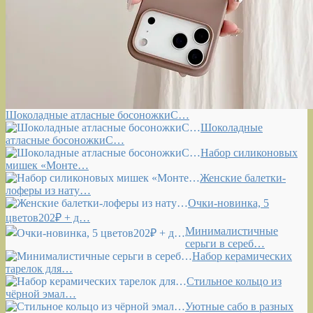
Шоколадные атласные босоножкиС…
Шоколадные
атласные босоножкиС…
Набор силиконовых
мишек «Монте…
Женские балетки-
лоферы из нату…
Очки-новинка, 5
цветов202₽ + д…
Минималистичные
серьги в сереб…
Набор керамических
тарелок для…
Стильное кольцо из
чёрной эмал…
Уютные сабо в разных