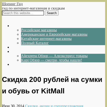
Шопинг Гид
гид по интернет-магазинам и скидкам
Show Navigation
Hide Navigation
Интернет-магазины
Российские магазины
Американские и Европейские магазины
Китайские интернет-магазины
Полный Каталог
Акции и Скидки
Каталог товаров
Aliexpress Обзор — Алиэкспресс товары
Kupi Обзор — смотри, чтобы нашли!
Написать нам
Скидка 200 рублей на сумки
и обувь от KitMall
Июн 30, 2014
Скидки, акции и спецпредложения