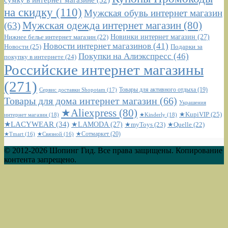
сумку в интернет магазине
(32)
на скидку
(110)
Мужская обувь интернет магазин
Мужская одежда интернет магазин
(80)
(63)
Новинки интернет магазин
(27)
Нижнее белье интернет магазин
(22)
Новости интернет магазинов
(41)
Новости
(25)
Подарки за
Покупки на Алиэкспресс
(46)
покупку в интернете
(24)
Российские интернет магазины
(271)
Сервис доставки Shopotam
(17)
Товары для активного отдыха
(19)
Товары для дома интернет магазин
(66)
Украшения
★Aliexpress
(80)
★KupiVIP
(25)
интернет магазин
(18)
★Kinderly
(18)
★LACYWEAR
(34)
★LAMODA
(27)
★myToys
(23)
★Quelle
(22)
★Сотмаркет
(20)
★Tmart
(16)
★Связной
(16)
© 2012-2026 Шопинг Гид. Все права защищены. Копирование
контента запрещено.