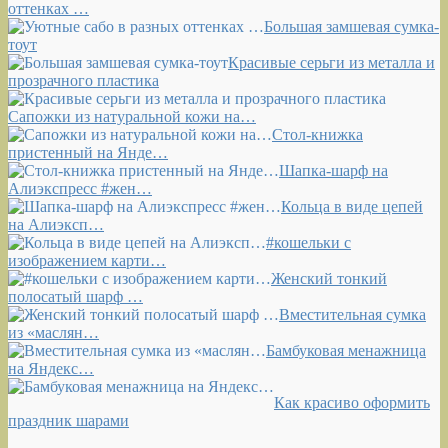
оттенках …
Большая замшевая сумка-
тоут
Красивые серьги из металла и
прозрачного пластика
Сапожки из натуральной кожи на…
Стол-книжка
пристенный на Янде…
Шапка-шарф на
Алиэкспресс #жен…
Кольца в виде цепей
на Алиэксп…
#кошельки с
изображением карти…
Женский тонкий
полосатый шарф …
Вместительная сумка
из «маслян…
Бамбуковая менажница
на Яндекс…
Как красиво оформить
праздник шарами