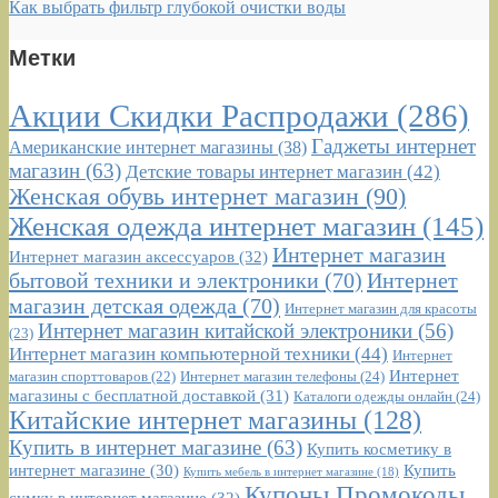
Как выбрать фильтр глубокой очистки воды
Метки
Акции Скидки Распродажи
(286)
Гаджеты интернет
Американские интернет магазины
(38)
магазин
(63)
Детские товары интернет магазин
(42)
Женская обувь интернет магазин
(90)
Женская одежда интернет магазин
(145)
Интернет магазин
Интернет магазин аксессуаров
(32)
бытовой техники и электроники
(70)
Интернет
магазин детская одежда
(70)
Интернет магазин для красоты
Интернет магазин китайской электроники
(56)
(23)
Интернет магазин компьютерной техники
(44)
Интернет
Интернет
Интернет магазин телефоны
(24)
магазин спорттоваров
(22)
магазины с бесплатной доставкой
(31)
Каталоги одежды онлайн
(24)
Китайские интернет магазины
(128)
Купить в интернет магазине
(63)
Купить косметику в
интернет магазине
(30)
Купить
Купить мебель в интернет магазине
(18)
Купоны Промокоды