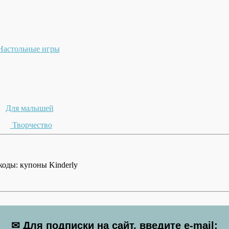
Настольные игры
Для малышей
Творчество
коды: купоны Kinderly
✉ Для подписки на сайт, введите e-mail: