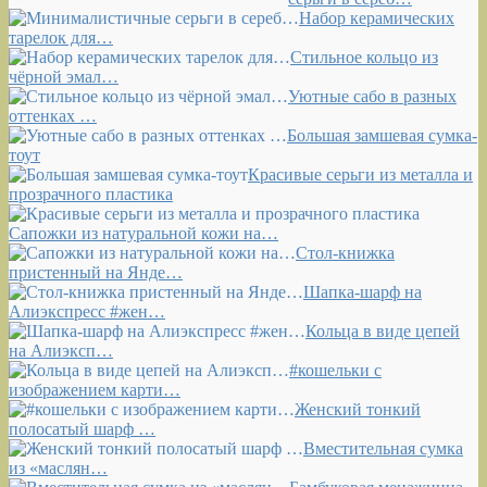
Набор керамических
тарелок для…
Стильное кольцо из
чёрной эмал…
Уютные сабо в разных
оттенках …
Большая замшевая сумка-
тоут
Красивые серьги из металла и
прозрачного пластика
Сапожки из натуральной кожи на…
Стол-книжка
пристенный на Янде…
Шапка-шарф на
Алиэкспресс #жен…
Кольца в виде цепей
на Алиэксп…
#кошельки с
изображением карти…
Женский тонкий
полосатый шарф …
Вместительная сумка
из «маслян…