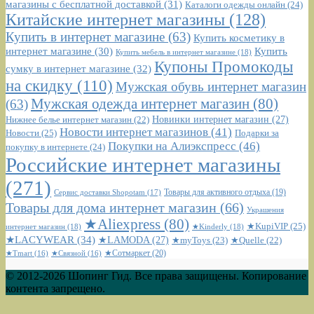
магазины с бесплатной доставкой
(31)
Каталоги одежды онлайн
(24)
Китайские интернет магазины
(128)
Купить в интернет магазине
(63)
Купить косметику в
интернет магазине
(30)
Купить
Купить мебель в интернет магазине
(18)
Купоны Промокоды
сумку в интернет магазине
(32)
на скидку
(110)
Мужская обувь интернет магазин
Мужская одежда интернет магазин
(80)
(63)
Новинки интернет магазин
(27)
Нижнее белье интернет магазин
(22)
Новости интернет магазинов
(41)
Новости
(25)
Подарки за
Покупки на Алиэкспресс
(46)
покупку в интернете
(24)
Российские интернет магазины
(271)
Сервис доставки Shopotam
(17)
Товары для активного отдыха
(19)
Товары для дома интернет магазин
(66)
Украшения
★Aliexpress
(80)
★KupiVIP
(25)
интернет магазин
(18)
★Kinderly
(18)
★LACYWEAR
(34)
★LAMODA
(27)
★myToys
(23)
★Quelle
(22)
★Сотмаркет
(20)
★Tmart
(16)
★Связной
(16)
© 2012-2026 Шопинг Гид. Все права защищены. Копирование
контента запрещено.