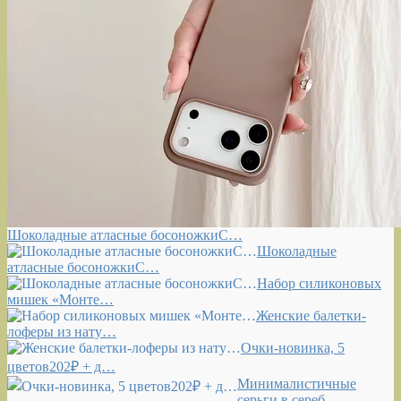
Шоколадные атласные босоножкиС…
Шоколадные
атласные босоножкиС…
Набор силиконовых
мишек «Монте…
Женские балетки-
лоферы из нату…
Очки-новинка, 5
цветов202₽ + д…
Минималистичные
серьги в сереб…