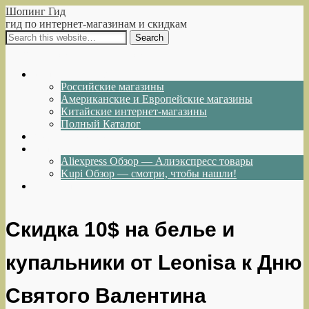
Шопинг Гид
гид по интернет-магазинам и скидкам
Show Navigation
Hide Navigation
Интернет-магазины
Российские магазины
Американские и Европейские магазины
Китайские интернет-магазины
Полный Каталог
Акции и Скидки
Каталог товаров
Aliexpress Обзор — Алиэкспресс товары
Kupi Обзор — смотри, чтобы нашли!
Написать нам
Скидка 10$ на белье и
купальники от Leonisa к Дню
Святого Валентина