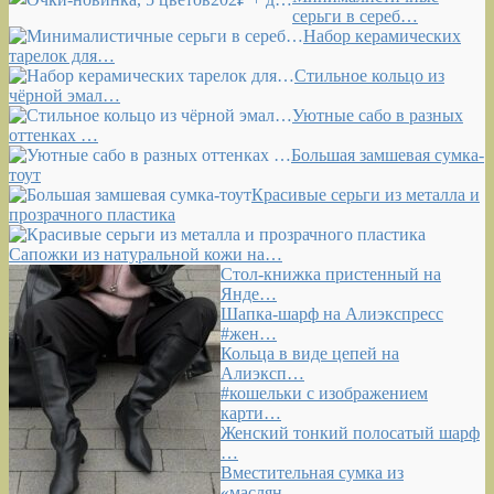
серьги в сереб…
Набор керамических
тарелок для…
Стильное кольцо из
чёрной эмал…
Уютные сабо в разных
оттенках …
Большая замшевая сумка-
тоут
Красивые серьги из металла и
прозрачного пластика
Сапожки из натуральной кожи на…
Стол-книжка пристенный на
Янде…
Шапка-шарф на Алиэкспресс
#жен…
Кольца в виде цепей на
Алиэксп…
#кошельки с изображением
карти…
Женский тонкий полосатый шарф
…
Вместительная сумка из
«маслян…