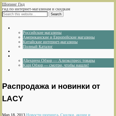
Шопинг Гид
гид по интернет-магазинам и скидкам
Show Navigation
Hide Navigation
Интернет-магазины
Российские магазины
Американские и Европейские магазины
Китайские интернет-магазины
Полный Каталог
Акции и Скидки
Каталог товаров
Aliexpress Обзор — Алиэкспресс товары
Kupi Обзор — смотри, чтобы нашли!
Написать нам
Распродажа и новинки от
LACY
Мар 18, 2013
Новости шопинга
,
Скидки, акции и