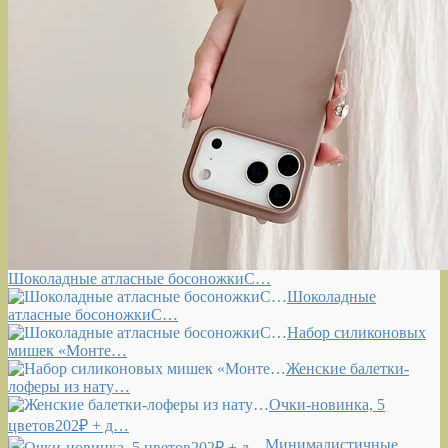
Шоколадные атласные босоножкиС…
Шоколадные
атласные босоножкиС…
Набор силиконовых
мишек «Монте…
Женские балетки-
лоферы из нату…
Очки-новинка, 5
цветов202₽ + д…
Минималистичные