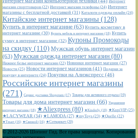
Интернет магазин компьютерной техники
(44)
Интернет
Интернет
Интернет магазин телефоны
(24)
магазин спорттоваров
(22)
магазины с бесплатной доставкой
(31)
Каталоги одежды онлайн
(24)
Китайские интернет магазины
(128)
Купить в интернет магазине
(63)
Купить косметику в
интернет магазине
(30)
Купить
Купить мебель в интернет магазине
(18)
Купоны Промокоды
сумку в интернет магазине
(32)
на скидку
(110)
Мужская обувь интернет магазин
Мужская одежда интернет магазин
(80)
(63)
Новинки интернет магазин
(27)
Нижнее белье интернет магазин
(22)
Новости интернет магазинов
(41)
Новости
(25)
Подарки за
Покупки на Алиэкспресс
(46)
покупку в интернете
(24)
Российские интернет магазины
(271)
Сервис доставки Shopotam
(17)
Товары для активного отдыха
(19)
Товары для дома интернет магазин
(66)
Украшения
★Aliexpress
(80)
★KupiVIP
(25)
интернет магазин
(18)
★Kinderly
(18)
★LACYWEAR
(34)
★LAMODA
(27)
★myToys
(23)
★Quelle
(22)
★Сотмаркет
(20)
★Tmart
(16)
★Связной
(16)
© 2012-2026 Шопинг Гид. Все права защищены. Копирование
контента запрещено.