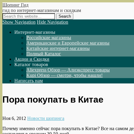
Шопинг Гид
гид по интернет-магазинам и скидкам
Show Navigation
Hide Navigation
Интернет-магазины
Российские магазины
Американские и Европейские магазины
Китайские интернет-магазины
Полный Каталог
Акции и Скидки
Каталог товаров
Aliexpress Обзор — Алиэкспресс товары
Kupi Обзор — смотри, чтобы нашли!
Написать нам
Пора покупать в Китае
Ноя 6, 2012
Новости шопинга
Почему именно сейчас пора покупать в Китае? Все на самом де
составляет в среднем 30-50 дней.