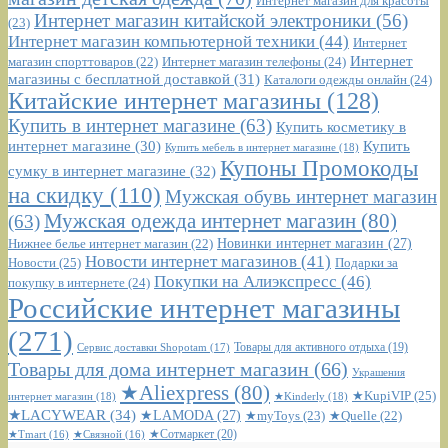
Интернет магазин для красоты
Интернет магазин китайской электроники
(56)
(23)
Интернет магазин компьютерной техники
(44)
Интернет
Интернет
Интернет магазин телефоны
(24)
магазин спорттоваров
(22)
магазины с бесплатной доставкой
(31)
Каталоги одежды онлайн
(24)
Китайские интернет магазины
(128)
Купить в интернет магазине
(63)
Купить косметику в
интернет магазине
(30)
Купить
Купить мебель в интернет магазине
(18)
Купоны Промокоды
сумку в интернет магазине
(32)
на скидку
(110)
Мужская обувь интернет магазин
Мужская одежда интернет магазин
(80)
(63)
Новинки интернет магазин
(27)
Нижнее белье интернет магазин
(22)
Новости интернет магазинов
(41)
Новости
(25)
Подарки за
Покупки на Алиэкспресс
(46)
покупку в интернете
(24)
Российские интернет магазины
(271)
Сервис доставки Shopotam
(17)
Товары для активного отдыха
(19)
Товары для дома интернет магазин
(66)
Украшения
★Aliexpress
(80)
★KupiVIP
(25)
интернет магазин
(18)
★Kinderly
(18)
★LACYWEAR
(34)
★LAMODA
(27)
★myToys
(23)
★Quelle
(22)
★Сотмаркет
(20)
★Tmart
(16)
★Связной
(16)