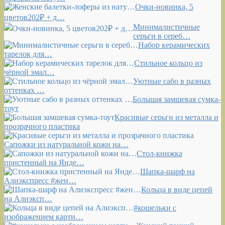
Очки-новинка, 5
цветов202₽ + д…
Минималистичные
серьги в сереб…
Набор керамических
тарелок для…
Стильное кольцо из
чёрной эмал…
Уютные сабо в разных
оттенках …
Большая замшевая сумка-
тоут
Красивые серьги из металла и
прозрачного пластика
Сапожки из натуральной кожи на…
Стол-книжка
пристенный на Янде…
Шапка-шарф на
Алиэкспресс #жен…
Кольца в виде цепей
на Алиэксп…
#кошельки с
изображением карти…