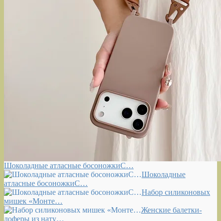
Шоколадные атласные босоножкиС…
Шоколадные
атласные босоножкиС…
Набор силиконовых
мишек «Монте…
Женские балетки-
лоферы из нату…