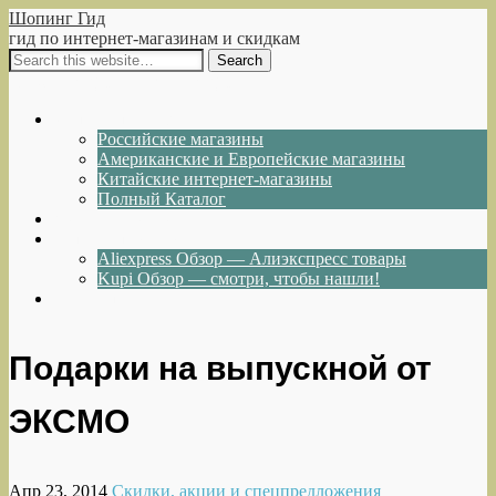
Шопинг Гид
гид по интернет-магазинам и скидкам
Show Navigation
Hide Navigation
Интернет-магазины
Российские магазины
Американские и Европейские магазины
Китайские интернет-магазины
Полный Каталог
Акции и Скидки
Каталог товаров
Aliexpress Обзор — Алиэкспресс товары
Kupi Обзор — смотри, чтобы нашли!
Написать нам
Подарки на выпускной от
ЭКСМО
Апр 23, 2014
Скидки, акции и спецпредложения