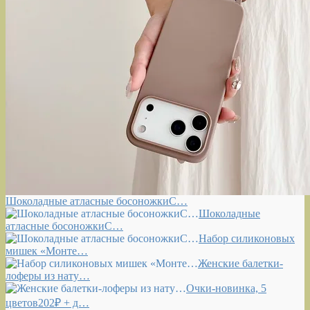
Шоколадные атласные босоножкиС…
Шоколадные
атласные босоножкиС…
Набор силиконовых
мишек «Монте…
Женские балетки-
лоферы из нату…
Очки-новинка, 5
цветов202₽ + д…