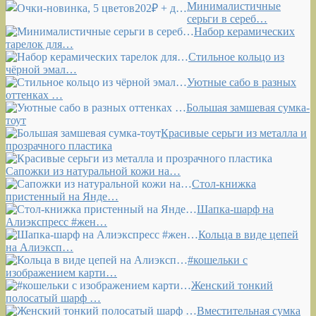
Минималистичные
серьги в сереб…
Набор керамических
тарелок для…
Стильное кольцо из
чёрной эмал…
Уютные сабо в разных
оттенках …
Большая замшевая сумка-
тоут
Красивые серьги из металла и
прозрачного пластика
Сапожки из натуральной кожи на…
Стол-книжка
пристенный на Янде…
Шапка-шарф на
Алиэкспресс #жен…
Кольца в виде цепей
на Алиэксп…
#кошельки с
изображением карти…
Женский тонкий
полосатый шарф …
Вместительная сумка