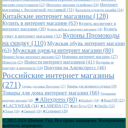
Интернет
Интернет магазин телефоны
(24)
магазин спорттоваров
(22)
магазины с бесплатной доставкой
(31)
Каталоги одежды онлайн
(24)
Китайские интернет магазины
(128)
Купить в интернет магазине
(63)
Купить косметику в
интернет магазине
(30)
Купить
Купить мебель в интернет магазине
(18)
Купоны Промокоды
сумку в интернет магазине
(32)
на скидку
(110)
Мужская обувь интернет магазин
Мужская одежда интернет магазин
(80)
(63)
Новинки интернет магазин
(27)
Нижнее белье интернет магазин
(22)
Новости интернет магазинов
(41)
Новости
(25)
Подарки за
Покупки на Алиэкспресс
(46)
покупку в интернете
(24)
Российские интернет магазины
(271)
Сервис доставки Shopotam
(17)
Товары для активного отдыха
(19)
Товары для дома интернет магазин
(66)
Украшения
★Aliexpress
(80)
★KupiVIP
(25)
интернет магазин
(18)
★Kinderly
(18)
★LACYWEAR
(34)
★LAMODA
(27)
★myToys
(23)
★Quelle
(22)
★Сотмаркет
(20)
★Tmart
(16)
★Связной
(16)
© 2012-2026 Шопинг Гид. Все права защищены. Копирование
контента запрещено.