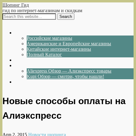
Шопинг Гид
гид по интернет-магазинам и скидкам
Show Navigation
Hide Navigation
Интернет-магазины
Российские магазины
Американские и Европейские магазины
Китайские интернет-магазины
Полный Каталог
Акции и Скидки
Каталог товаров
Aliexpress Обзор — Алиэкспресс товары
Kupi Обзор — смотри, чтобы нашли!
Написать нам
Новые способы оплаты на
Алиэкспресс
Апр 2, 2015
Новости шопинга