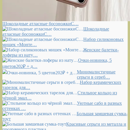
Шоколадные атласные босоножкиС…
Шоколадные
атласные босоножкиС…
Набор силиконовых
мишек «Монте…
Женские балетки-
лоферы из нату…
Очки-новинка, 5
цветов202₽ + д…
Минималистичные
серьги в сереб…
Набор керамических
тарелок для…
Стильное кольцо из
чёрной эмал…
Уютные сабо в разных
оттенках …
Большая замшевая сумка-
тоут
Красивые серьги из металла и
прозрачного пластика