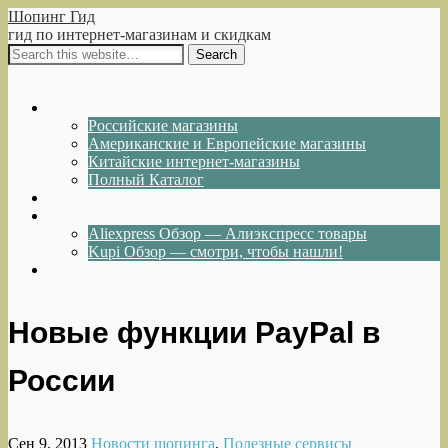
Шопинг Гид
гид по интернет-магазинам и скидкам
Show Navigation
Hide Navigation
Интернет-магазины
Российские магазины
Американские и Европейские магазины
Китайские интернет-магазины
Полный Каталог
Акции и Скидки
Каталог товаров
Aliexpress Обзор — Алиэкспресс товары
Kupi Обзор — смотри, чтобы нашли!
Написать нам
Новые функции PayPal в
России
Сен 9, 2013
Новости шопинга
,
Полезные сервисы