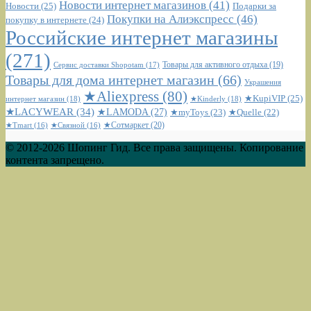
Новости интернет магазинов
(41)
Новости
(25)
Подарки за
Покупки на Алиэкспресс
(46)
покупку в интернете
(24)
Российские интернет магазины
(271)
Сервис доставки Shopotam
(17)
Товары для активного отдыха
(19)
Товары для дома интернет магазин
(66)
Украшения
★Aliexpress
(80)
★KupiVIP
(25)
интернет магазин
(18)
★Kinderly
(18)
★LACYWEAR
(34)
★LAMODA
(27)
★myToys
(23)
★Quelle
(22)
★Сотмаркет
(20)
★Tmart
(16)
★Связной
(16)
© 2012-2026 Шопинг Гид. Все права защищены. Копирование
контента запрещено.