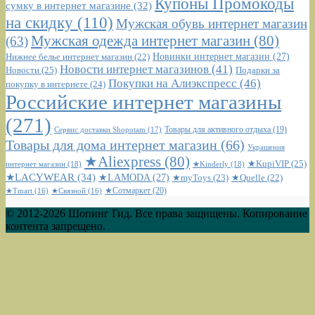
Купоны Промокоды
сумку в интернет магазине
(32)
на скидку
(110)
Мужская обувь интернет магазин
Мужская одежда интернет магазин
(80)
(63)
Новинки интернет магазин
(27)
Нижнее белье интернет магазин
(22)
Новости интернет магазинов
(41)
Новости
(25)
Подарки за
Покупки на Алиэкспресс
(46)
покупку в интернете
(24)
Российские интернет магазины
(271)
Сервис доставки Shopotam
(17)
Товары для активного отдыха
(19)
Товары для дома интернет магазин
(66)
Украшения
★Aliexpress
(80)
★KupiVIP
(25)
интернет магазин
(18)
★Kinderly
(18)
★LACYWEAR
(34)
★LAMODA
(27)
★myToys
(23)
★Quelle
(22)
★Сотмаркет
(20)
★Tmart
(16)
★Связной
(16)
© 2012-2026 Шопинг Гид. Все права защищены. Копирование
контента запрещено.