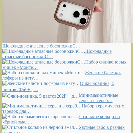
Шоколадные атласные босоножкиС…
Шоколадные
атласные босоножкиС…
Набор силиконовых
мишек «Монте…
Женские балетки-
лоферы из нату…
Очки-новинка, 5
цветов202₽ + д…
Минималистичные
серьги в сереб…
Набор керамических
тарелок для…
Стильное кольцо из
чёрной эмал…
Уютные сабо в разных
оттенках …