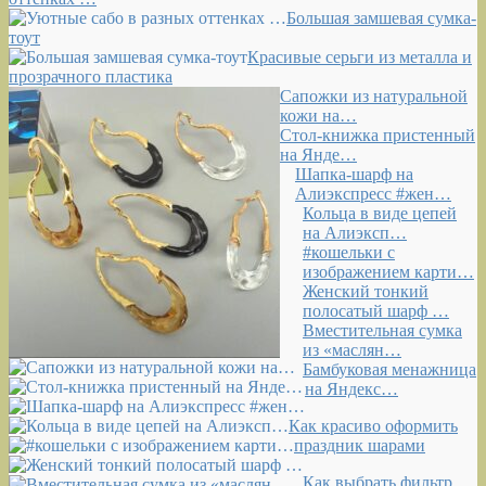
Большая замшевая сумка-
тоут
Красивые серьги из металла и
прозрачного пластика
Сапожки из натуральной
кожи на…
Стол-книжка пристенный
на Янде…
Шапка-шарф на
Алиэкспресс #жен…
Кольца в виде цепей
на Алиэксп…
#кошельки с
изображением карти…
Женский тонкий
полосатый шарф …
Вместительная сумка
из «маслян…
Бамбуковая менажница
на Яндекс…
Как красиво оформить
праздник шарами
Как выбрать фильтр