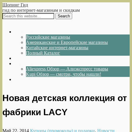
Шопинг Гид
гид по интернет-магазинам и скидкам
Show Navigation
Hide Navigation
Интернет-магазины
Российские магазины
Американские и Европейские магазины
Китайские интернет-магазины
Полный Каталог
Акции и Скидки
Каталог товаров
Aliexpress Обзор — Алиэкспресс товары
Kupi Обзор — смотри, чтобы нашли!
Написать нам
Новая детская коллекция от
фабрики LACY
Май 22, 2014
Купоны (промокоды) и подарки
,
Новости