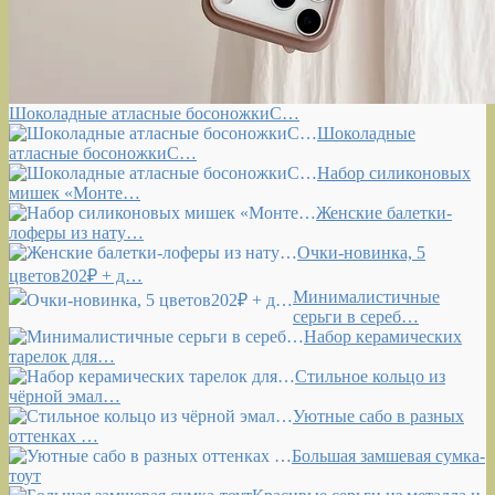
Шоколадные атласные босоножкиС…
Шоколадные
атласные босоножкиС…
Набор силиконовых
мишек «Монте…
Женские балетки-
лоферы из нату…
Очки-новинка, 5
цветов202₽ + д…
Минималистичные
серьги в сереб…
Набор керамических
тарелок для…
Стильное кольцо из
чёрной эмал…
Уютные сабо в разных
оттенках …
Большая замшевая сумка-
тоут