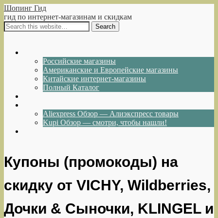
Шопинг Гид
гид по интернет-магазинам и скидкам
Show Navigation
Hide Navigation
Интернет-магазины
Российские магазины
Американские и Европейские магазины
Китайские интернет-магазины
Полный Каталог
Акции и Скидки
Каталог товаров
Aliexpress Обзор — Алиэкспресс товары
Kupi Обзор — смотри, чтобы нашли!
Написать нам
Купоны (промокоды) на
скидку от VICHY, Wildberries,
Дочки & Сыночки, KLINGEL и