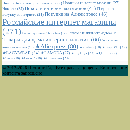
Новинки интернет магазин
(27)
Нижнее белье интернет магазин
(22)
Новости интернет магазинов
(41)
Новости
(25)
Подарки за
Покупки на Алиэкспресс
(46)
покупку в интернете
(24)
Российские интернет магазины
(271)
Сервис доставки Shopotam
(17)
Товары для активного отдыха
(19)
Товары для дома интернет магазин
(66)
Украшения
★Aliexpress
(80)
★KupiVIP
(25)
интернет магазин
(18)
★Kinderly
(18)
★LACYWEAR
(34)
★LAMODA
(27)
★myToys
(23)
★Quelle
(22)
★Сотмаркет
(20)
★Tmart
(16)
★Связной
(16)
© 2012-2026 Шопинг Гид. Все права защищены. Копирование
контента запрещено.