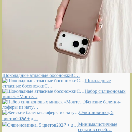
Шоколадные атласные босоножкиС…
Шоколадные
атласные босоножкиС…
Набор силиконовых
мишек «Монте…
Женские балетки-
лоферы из нату…
Очки-новинка, 5
цветов202₽ + д…
Минималистичные
серьги в сереб…