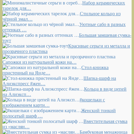
Набор керамических
тарелок для…
Стильное кольцо из
чёрной эмал…
Уютные сабо в разных
оттенках …
Большая замшевая сумка-
тоут
Красивые серьги из металла и
прозрачного пластика
Сапожки из натуральной кожи на…
Стол-книжка
пристенный на Янде…
Шапка-шарф на
Алиэкспресс #жен…
Кольца в виде цепей
на Алиэксп…
#кошельки с
изображением карти…
Женский тонкий
полосатый шарф …
Вместительная сумка
из «маслян…
Бамбуковая менажница