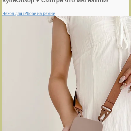
КупиОбзор ♥ Смотри что мы нашли!
Чехол для iPhone на ремне