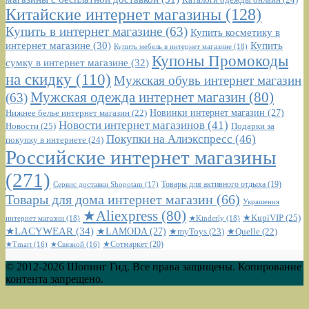
Китайские интернет магазины
(128)
Купить в интернет магазине
(63)
Купить косметику в
интернет магазине
(30)
Купить
Купить мебель в интернет магазине
(18)
Купоны Промокоды
сумку в интернет магазине
(32)
на скидку
(110)
Мужская обувь интернет магазин
Мужская одежда интернет магазин
(80)
(63)
Новинки интернет магазин
(27)
Нижнее белье интернет магазин
(22)
Новости интернет магазинов
(41)
Новости
(25)
Подарки за
Покупки на Алиэкспресс
(46)
покупку в интернете
(24)
Российские интернет магазины
(271)
Сервис доставки Shopotam
(17)
Товары для активного отдыха
(19)
Товары для дома интернет магазин
(66)
Украшения
★Aliexpress
(80)
★KupiVIP
(25)
интернет магазин
(18)
★Kinderly
(18)
★LACYWEAR
(34)
★LAMODA
(27)
★myToys
(23)
★Quelle
(22)
★Сотмаркет
(20)
★Tmart
(16)
★Связной
(16)
© 2012-2026 Шопинг Гид. Все права защищены. Копирование
контента запрещено.