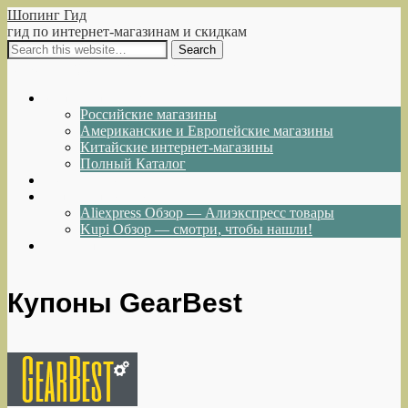
Шопинг Гид
гид по интернет-магазинам и скидкам
Show Navigation
Hide Navigation
Интернет-магазины
Российские магазины
Американские и Европейские магазины
Китайские интернет-магазины
Полный Каталог
Акции и Скидки
Каталог товаров
Aliexpress Обзор — Алиэкспресс товары
Kupi Обзор — смотри, чтобы нашли!
Написать нам
Купоны GearBest