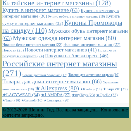
Китайские интернет магазины
(128)
Купить в интернет магазине
(63)
Купить косметику в
интернет магазине
(30)
Купить
Купить мебель в интернет магазине
(18)
Купоны Промокоды
сумку в интернет магазине
(32)
на скидку
(110)
Мужская обувь интернет магазин
Мужская одежда интернет магазин
(80)
(63)
Новинки интернет магазин
(27)
Нижнее белье интернет магазин
(22)
Новости интернет магазинов
(41)
Новости
(25)
Подарки за
Покупки на Алиэкспресс
(46)
покупку в интернете
(24)
Российские интернет магазины
(271)
Сервис доставки Shopotam
(17)
Товары для активного отдыха
(19)
Товары для дома интернет магазин
(66)
Украшения
★Aliexpress
(80)
★KupiVIP
(25)
интернет магазин
(18)
★Kinderly
(18)
★LACYWEAR
(34)
★LAMODA
(27)
★myToys
(23)
★Quelle
(22)
★Сотмаркет
(20)
★Tmart
(16)
★Связной
(16)
© 2012-2026 Шопинг Гид. Все права защищены. Копирование
контента запрещено.