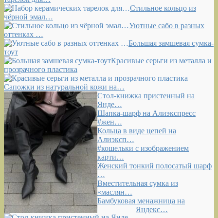
Стильное кольцо из
чёрной эмал…
Уютные сабо в разных
оттенках …
Большая замшевая сумка-
тоут
Красивые серьги из металла и
прозрачного пластика
Сапожки из натуральной кожи на…
Стол-книжка пристенный на
Янде…
Шапка-шарф на Алиэкспресс
#жен…
Кольца в виде цепей на
Алиэксп…
#кошельки с изображением
карти…
Женский тонкий полосатый шарф
…
Вместительная сумка из
«маслян…
Бамбуковая менажница на
Яндекс…