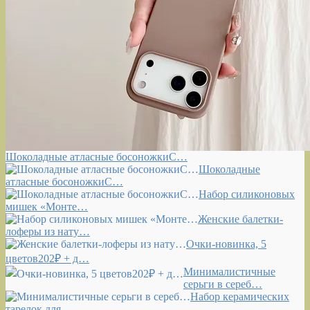
Шоколадные атласные босоножкиС…
Шоколадные
атласные босоножкиС…
Набор силиконовых
мишек «Монте…
Женские балетки-
лоферы из нату…
Очки-новинка, 5
цветов202₽ + д…
Минималистичные
серьги в сереб…
Набор керамических
тарелок для…