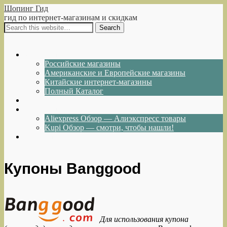
Шопинг Гид
гид по интернет-магазинам и скидкам
Show Navigation
Hide Navigation
Интернет-магазины
Российские магазины
Американские и Европейские магазины
Китайские интернет-магазины
Полный Каталог
Акции и Скидки
Каталог товаров
Aliexpress Обзор — Алиэкспресс товары
Kupi Обзор — смотри, чтобы нашли!
Написать нам
Купоны Banggood
Для использования купона