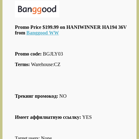
Promo Price $199.99 on HANIWINNER HA194 36V
from
Banggood WW
Promo code:
BGJLY03
Terms:
Warehouse:CZ
Трекинг промокод:
NO
Имеет аффилиатную ссылку:
YES
Target users: None