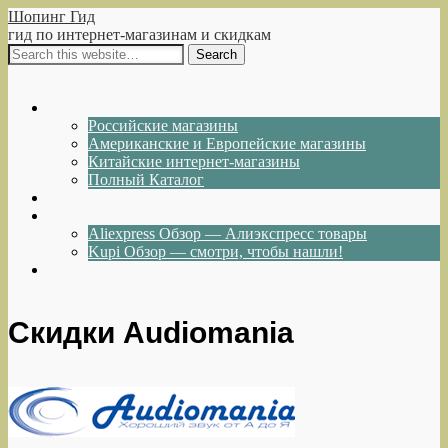
Шопинг Гид
гид по интернет-магазинам и скидкам
Show Navigation
Hide Navigation
Интернет-магазины
Российские магазины
Американские и Европейские магазины
Китайские интернет-магазины
Полный Каталог
Акции и Скидки
Каталог товаров
Aliexpress Обзор — Алиэкспресс товары
Kupi Обзор — смотри, чтобы нашли!
Написать нам
Скидки Audiomania