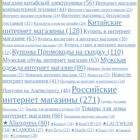
магазин китайской электроники
(56)
Интернет магазин
компьютерной техники
(44)
Интернет магазин спорттоваров
(22)
Интернет магазины с бесплатной
Интернет магазин телефоны
(24)
Китайские
доставкой
(31)
Каталоги одежды онлайн
(24)
интернет магазины
(128)
Купить в интернет
магазине
(63)
Купить косметику в интернет магазине
(30)
Купить сумку в интернет магазине
Купить мебель в интернет магазине
(18)
Купоны Промокоды на скидку
(110)
(32)
Мужская
Мужская обувь интернет магазин
(63)
одежда интернет магазин
(80)
Нижнее белье интернет
Новости
Новинки интернет магазин
(27)
Новости
(25)
магазин
(22)
интернет магазинов
(41)
Подарки за покупку в интернете
(24)
Российские
Покупки на Алиэкспресс
(46)
интернет магазины
(271)
Сервис доставки
Товары для дома
Shopotam
(17)
Товары для активного отдыха
(19)
интернет магазин
(66)
Украшения интернет магазин
(18)
★Aliexpress
(80)
★LACYWEAR
★KupiVIP
(25)
★Kinderly
(18)
(34)
★LAMODA
(27)
★myToys
(23)
★Quelle
(22)
★Tmart
(16)
★Связной
★Сотмаркет
(20)
(16)