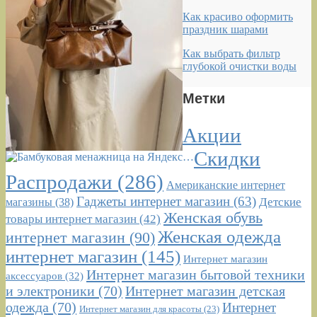
Как красиво оформить
праздник шарами
Как выбрать фильтр
глубокой очистки воды
Метки
Акции
Скидки
Распродажи
(286)
Американские интернет
Гаджеты интернет магазин
(63)
Детские
магазины
(38)
Женская обувь
товары интернет магазин
(42)
Женская одежда
интернет магазин
(90)
интернет магазин
(145)
Интернет магазин
Интернет магазин бытовой техники
аксессуаров
(32)
и электроники
(70)
Интернет магазин детская
одежда
(70)
Интернет
Интернет магазин для красоты
(23)