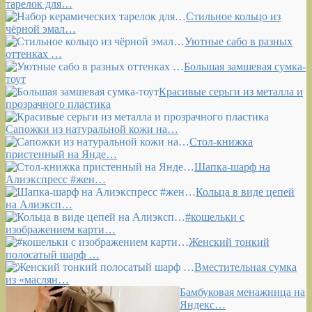
тарелок для…
Стильное кольцо из
чёрной эмал…
Уютные сабо в разных
оттенках …
Большая замшевая сумка-
тоут
Красивые серьги из металла и
прозрачного пластика
Сапожки из натуральной кожи на…
Стол-книжка
пристенный на Янде…
Шапка-шарф на
Алиэкспресс #жен…
Кольца в виде цепей
на Алиэксп…
#кошельки с
изображением карти…
Женский тонкий
полосатый шарф …
Вместительная сумка
из «маслян…
Бамбуковая менажница на
Яндекс…