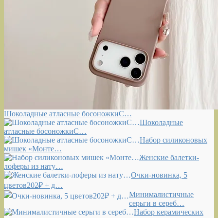
Шоколадные атласные босоножкиС…
Шоколадные
атласные босоножкиС…
Набор силиконовых
мишек «Монте…
Женские балетки-
лоферы из нату…
Очки-новинка, 5
цветов202₽ + д…
Минималистичные
серьги в сереб…
Набор керамических