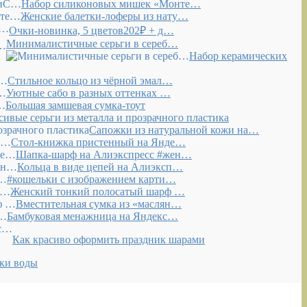
Набор силиконовых мишек «Монте…
Женские балетки-лоферы из нату…
Очки-новинка, 5 цветов202₽ + д…
Минималистичные серьги в сереб…
Набор керамических
Стильное кольцо из чёрной эмал…
Уютные сабо в разных оттенках …
Большая замшевая сумка-тоут
сивые серьги из металла и прозрачного пластика
Сапожки из натуральной кожи на…
Стол-книжка пристенный на Янде…
Шапка-шарф на Алиэкспресс #жен…
Кольца в виде цепей на Алиэксп…
#кошельки с изображением карти…
Женский тонкий полосатый шарф …
Вместительная сумка из «маслян…
Бамбуковая менажница на Яндекс…
Как красиво оформить праздник шарами
тки воды