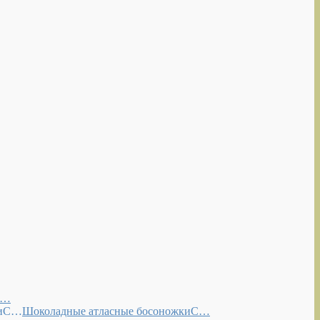
С…
Шоколадные атласные босоножкиС…