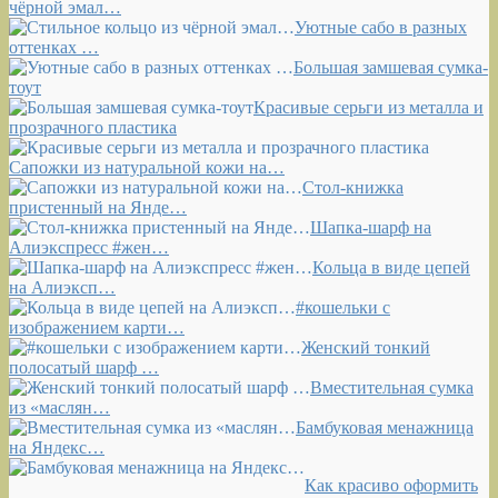
чёрной эмал…
Уютные сабо в разных
оттенках …
Большая замшевая сумка-
тоут
Красивые серьги из металла и
прозрачного пластика
Сапожки из натуральной кожи на…
Стол-книжка
пристенный на Янде…
Шапка-шарф на
Алиэкспресс #жен…
Кольца в виде цепей
на Алиэксп…
#кошельки с
изображением карти…
Женский тонкий
полосатый шарф …
Вместительная сумка
из «маслян…
Бамбуковая менажница
на Яндекс…
Как красиво оформить