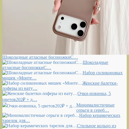
Шоколадные атласные босоножкиС…
Шоколадные
атласные босоножкиС…
Набор силиконовых
мишек «Монте…
Женские балетки-
лоферы из нату…
Очки-новинка, 5
цветов202₽ + д…
Минималистичные
серьги в сереб…
Набор керамических
тарелок для…
Стильное кольцо из