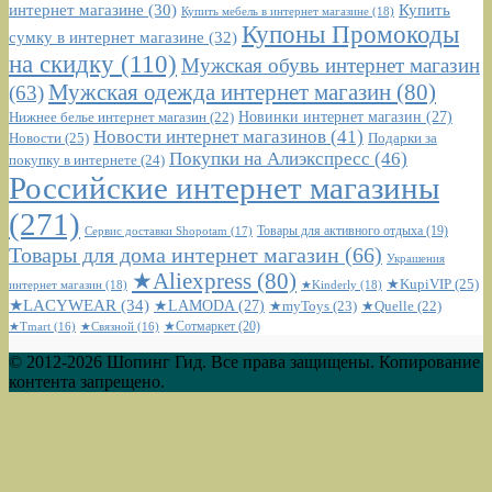
интернет магазине
(30)
Купить
Купить мебель в интернет магазине
(18)
Купоны Промокоды
сумку в интернет магазине
(32)
на скидку
(110)
Мужская обувь интернет магазин
Мужская одежда интернет магазин
(80)
(63)
Новинки интернет магазин
(27)
Нижнее белье интернет магазин
(22)
Новости интернет магазинов
(41)
Новости
(25)
Подарки за
Покупки на Алиэкспресс
(46)
покупку в интернете
(24)
Российские интернет магазины
(271)
Сервис доставки Shopotam
(17)
Товары для активного отдыха
(19)
Товары для дома интернет магазин
(66)
Украшения
★Aliexpress
(80)
★KupiVIP
(25)
интернет магазин
(18)
★Kinderly
(18)
★LACYWEAR
(34)
★LAMODA
(27)
★myToys
(23)
★Quelle
(22)
★Сотмаркет
(20)
★Tmart
(16)
★Связной
(16)
© 2012-2026 Шопинг Гид. Все права защищены. Копирование
контента запрещено.