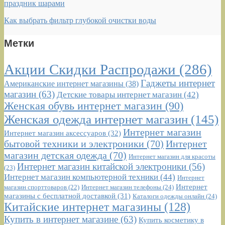
праздник шарами
Как выбрать фильтр глубокой очистки воды
Метки
Акции Скидки Распродажи
(286)
Гаджеты интернет
Американские интернет магазины
(38)
магазин
(63)
Детские товары интернет магазин
(42)
Женская обувь интернет магазин
(90)
Женская одежда интернет магазин
(145)
Интернет магазин
Интернет магазин аксессуаров
(32)
бытовой техники и электроники
(70)
Интернет
магазин детская одежда
(70)
Интернет магазин для красоты
Интернет магазин китайской электроники
(56)
(23)
Интернет магазин компьютерной техники
(44)
Интернет
Интернет
Интернет магазин телефоны
(24)
магазин спорттоваров
(22)
магазины с бесплатной доставкой
(31)
Каталоги одежды онлайн
(24)
Китайские интернет магазины
(128)
Купить в интернет магазине
(63)
Купить косметику в