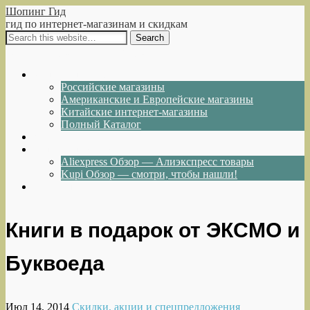
Шопинг Гид
гид по интернет-магазинам и скидкам
Show Navigation
Hide Navigation
Интернет-магазины
Российские магазины
Американские и Европейские магазины
Китайские интернет-магазины
Полный Каталог
Акции и Скидки
Каталог товаров
Aliexpress Обзор — Алиэкспресс товары
Kupi Обзор — смотри, чтобы нашли!
Написать нам
Книги в подарок от ЭКСМО и
Буквоеда
Июл 14, 2014
Скидки, акции и спецпредложения