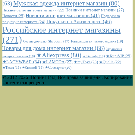
Мужская одежда интернет магазин
(80)
(63)
Новинки интернет магазин
(27)
Нижнее белье интернет магазин
(22)
Новости интернет магазинов
(41)
Новости
(25)
Подарки за
Покупки на Алиэкспресс
(46)
покупку в интернете
(24)
Российские интернет магазины
(271)
Сервис доставки Shopotam
(17)
Товары для активного отдыха
(19)
Товары для дома интернет магазин
(66)
Украшения
★Aliexpress
(80)
★KupiVIP
(25)
интернет магазин
(18)
★Kinderly
(18)
★LACYWEAR
(34)
★LAMODA
(27)
★myToys
(23)
★Quelle
(22)
★Сотмаркет
(20)
★Tmart
(16)
★Связной
(16)
© 2012-2026 Шопинг Гид. Все права защищены. Копирование
контента запрещено.