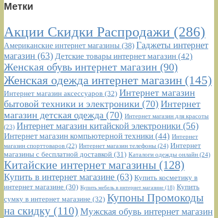
Метки
Акции Скидки Распродажи
(286)
Гаджеты интернет
Американские интернет магазины
(38)
магазин
(63)
Детские товары интернет магазин
(42)
Женская обувь интернет магазин
(90)
Женская одежда интернет магазин
(145)
Интернет магазин
Интернет магазин аксессуаров
(32)
бытовой техники и электроники
(70)
Интернет
магазин детская одежда
(70)
Интернет магазин для красоты
Интернет магазин китайской электроники
(56)
(23)
Интернет магазин компьютерной техники
(44)
Интернет
Интернет
Интернет магазин телефоны
(24)
магазин спорттоваров
(22)
магазины с бесплатной доставкой
(31)
Каталоги одежды онлайн
(24)
Китайские интернет магазины
(128)
Купить в интернет магазине
(63)
Купить косметику в
интернет магазине
(30)
Купить
Купить мебель в интернет магазине
(18)
Купоны Промокоды
сумку в интернет магазине
(32)
на скидку
(110)
Мужская обувь интернет магазин