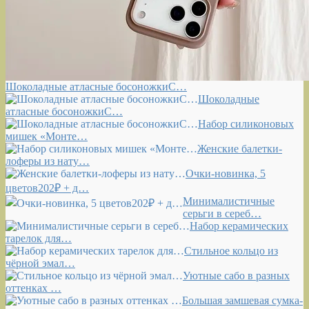
Шоколадные атласные босоножкиС…
Шоколадные
атласные босоножкиС…
Набор силиконовых
мишек «Монте…
Женские балетки-
лоферы из нату…
Очки-новинка, 5
цветов202₽ + д…
Минималистичные
серьги в сереб…
Набор керамических
тарелок для…
Стильное кольцо из
чёрной эмал…
Уютные сабо в разных
оттенках …
Большая замшевая сумка-