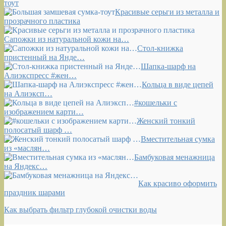
тоут
Красивые серьги из металла и
прозрачного пластика
Сапожки из натуральной кожи на…
Стол-книжка
пристенный на Янде…
Шапка-шарф на
Алиэкспресс #жен…
Кольца в виде цепей
на Алиэксп…
#кошельки с
изображением карти…
Женский тонкий
полосатый шарф …
Вместительная сумка
из «маслян…
Бамбуковая менажница
на Яндекс…
Как красиво оформить
праздник шарами
Как выбрать фильтр глубокой очистки воды