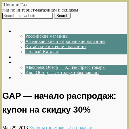
Шопинг Гид
гид по интернет-магазинам и скидкам
Show Navigation
Hide Navigation
Интернет-магазины
Российские магазины
Американские и Европейские магазины
Китайские интернет-магазины
Полный Каталог
Акции и Скидки
Каталог товаров
Aliexpress Обзор — Алиэкспресс товары
Kupi Обзор — смотри, чтобы нашли!
Написать нам
GAP — начало распродаж:
купон на скидку 30%
Мар 29, 2013
Купоны (промокоды) и подарки