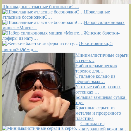
Шоколадные атласные босоножкиС…
Шоколадные
атласные босоножкиС…
Набор силиконовых
мишек «Монте…
Женские балетки-
лоферы из нату…
Очки-новинка, 5
цветов202₽ + д…
Минималистичные серьги
в сереб…
Набор керамических
тарелок для…
Стильное кольцо из
чёрной эмал…
Уютные сабо в разных
оттенках …
Большая замшевая сумка-
тоут
Красивые серьги из
металла и прозрачного
пластика
Сапожки из
натуральной кожи на…