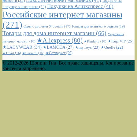
Новости интернет магазинов
(41)
Новости
(25)
Подарки за
Покупки на Алиэкспресс
(46)
покупку в интернете
(24)
Российские интернет магазины
(271)
Сервис доставки Shopotam
(17)
Товары для активного отдыха
(19)
Товары для дома интернет магазин
(66)
Украшения
★Aliexpress
(80)
★KupiVIP
(25)
интернет магазин
(18)
★Kinderly
(18)
★LACYWEAR
(34)
★LAMODA
(27)
★myToys
(23)
★Quelle
(22)
★Сотмаркет
(20)
★Tmart
(16)
★Связной
(16)
© 2012-2026 Шопинг Гид. Все права защищены. Копирование
контента запрещено.