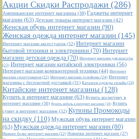
Акции Скидки Распродажи
(286)
Гаджеты интернет
Американские интернет магазины
(38)
магазин
(63)
Детские товары интернет магазин
(42)
Женская обувь интернет магазин
(90)
Женская одежда интернет магазин
(145)
Интернет магазин
Интернет магазин аксессуаров
(32)
бытовой техники и электроники
(70)
Интернет
магазин детская одежда
(70)
Интернет магазин для красоты
Интернет магазин китайской электроники
(56)
(23)
Интернет магазин компьютерной техники
(44)
Интернет
Интернет
Интернет магазин телефоны
(24)
магазин спорттоваров
(22)
магазины с бесплатной доставкой
(31)
Каталоги одежды онлайн
(24)
Китайские интернет магазины
(128)
Купить в интернет магазине
(63)
Купить косметику в
интернет магазине
(30)
Купить
Купить мебель в интернет магазине
(18)
Купоны Промокоды
сумку в интернет магазине
(32)
на скидку
(110)
Мужская обувь интернет магазин
Мужская одежда интернет магазин
(80)
(63)
Новинки интернет магазин
(27)
Нижнее белье интернет магазин
(22)